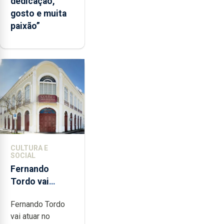
dedicação,
gosto e muita
paixão”
CULTURA E
SOCIAL
Fernando
Tordo vai
celebrar 60
Fernando Tordo
anos de
vai atuar no
carreira no