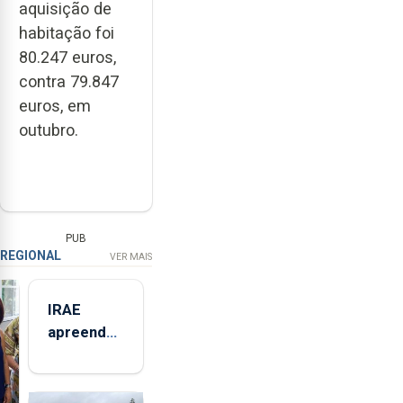
aquisição de
habitação foi
80.247 euros,
contra 79.847
euros, em
outubro.
PUB
REGIONAL
VER MAIS
IRAE
apreendeu
mais de 32
toneladas
de