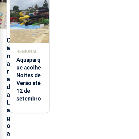
alimentos
entre
2021 e
2025 nos
Açores
C
â
REGIONAL
m
Aquaparq
a
ue acolhe
r
Noites de
a
Verão até
d
12 de
a
setembro
L
a
g
o
a