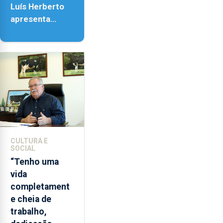
Luís Herberto
apresenta
‘Lugares da
Paisagem’
CULTURA E
SOCIAL
“Tenho uma
vida
completament
e cheia de
trabalho,