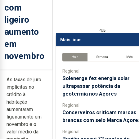
com
ligeiro
aumento
PUB
Mais lidas
em
novembro
Hoje
Semana
Mês
Regional
Solenerge fez energia solar
As taxas de juro
ultrapassar potência da
implícitas no
geotermia nos Açores
crédito à
habitação
Regional
aumentaram
Conserveiros criticam marcas
ligeiramente em
brancas com selo Marca Açore
novembro e o
valor médio da
Regional
Região possui 72 pontos de