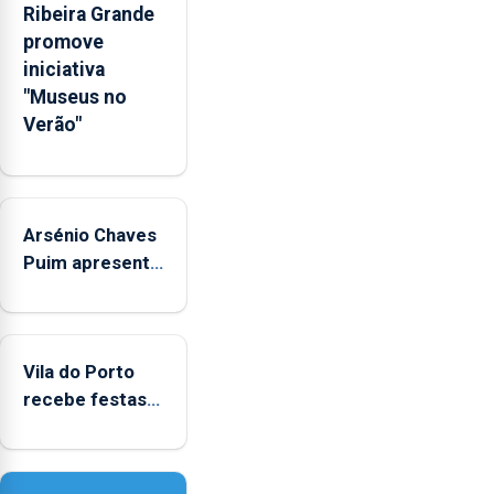
e
Ribeira Grande
sociais
promove
junto
iniciativa
das
"Museus no
crianças
Verão"
Arsénio Chaves
Puim apresenta
obras na
Biblioteca de
Vila do Porto
Vila do Porto
recebe festas
em honra de
Nossa Senhora
da Assunção