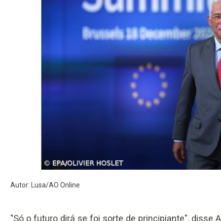
Autor: Lusa/AO Online
"Só o futuro dirá se foi sorte de principiante", diss