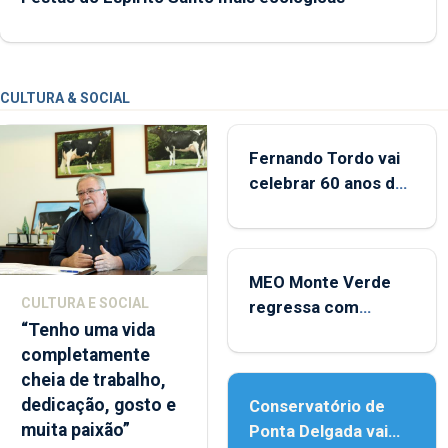
CULTURA & SOCIAL
Fernando Tordo vai
celebrar 60 anos de
carreira no Coliseu
Micaelense
MEO Monte Verde
CULTURA E SOCIAL
regressa com
“Tenho uma vida
reforço da
completamente
acessibilidade
cheia de trabalho,
dedicação, gosto e
Conservatório de
muita paixão”
Ponta Delgada vai