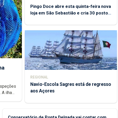
Pingo Doce abre esta quinta-feira nova
loja em São Sebastião e cria 30 postos
de trabalho
ha
REGIONAL
Navio-Escola Sagres está de regresso
aos Açores
e
Conservatório de Ponta Delgada vai contar com