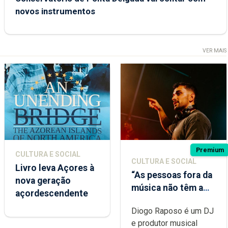
novos instrumentos
VER MAIS
Premium
CULTURA E SOCIAL
CULTURA E SOCIAL
Livro leva Açores à
“As pessoas fora da
nova geração
música não têm a
açordescendente
noção do quão
Diogo Raposo é um DJ
difícil é produzir
e produtor musical
uma música”