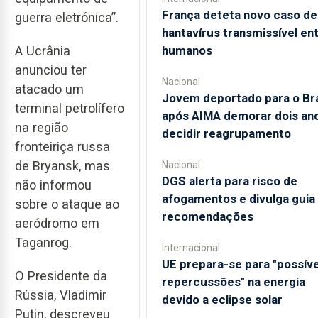
França deteta novo caso de
guerra eletrónica”.
hantavírus transmissível en
humanos
A Ucrânia
anunciou ter
Nacional
atacado um
Jovem deportado para o Bra
terminal petrolífero
após AIMA demorar dois an
na região
decidir reagrupamento
fronteiriça russa
de Bryansk, mas
Nacional
DGS alerta para risco de
não informou
afogamentos e divulga gui
sobre o ataque ao
recomendações
aeródromo em
Taganrog.
Internacional
UE prepara-se para "possíve
O Presidente da
repercussões" na energia
Rússia, Vladimir
devido a eclipse solar
Putin, descreveu