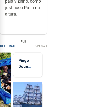
país vizinho, como
justificou Putin na
altura.
PUB
REGIONAL
VER MAIS
Pingo
Doce
abre esta
quinta-
feira nova
loja em
São
Sebastião