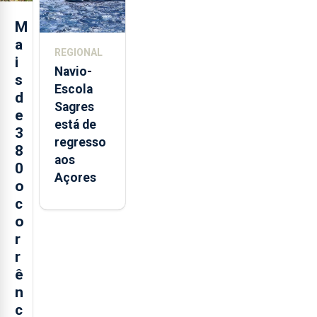
e cria 30
postos de
M
trabalho
a
REGIONAL
i
Navio-
s
Escola
d
Sagres
e
está de
3
regresso
8
aos
0
Açores
o
c
o
r
r
ê
n
c