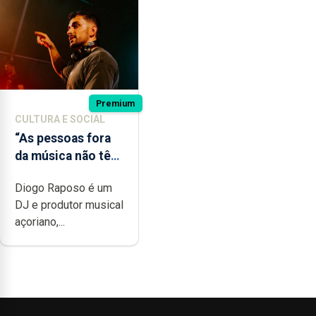
Premium
CULTURA E SOCIAL
“As pessoas fora
da música não têm
a noção do quão
Diogo Raposo é um
difícil é produzir
DJ e produtor musical
uma música”
açoriano,...