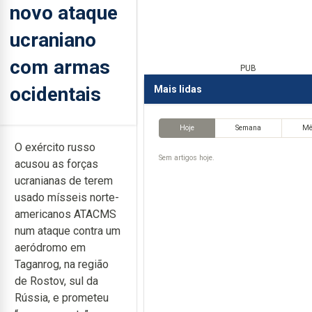
novo ataque
ucraniano
com armas
PUB
ocidentais
Mais lidas
Hoje
Semana
M
O exército russo
Sem artigos hoje.
acusou as forças
ucranianas de terem
usado mísseis norte-
americanos ATACMS
num ataque contra um
aeródromo em
Taganrog, na região
de Rostov, sul da
Rússia, e prometeu