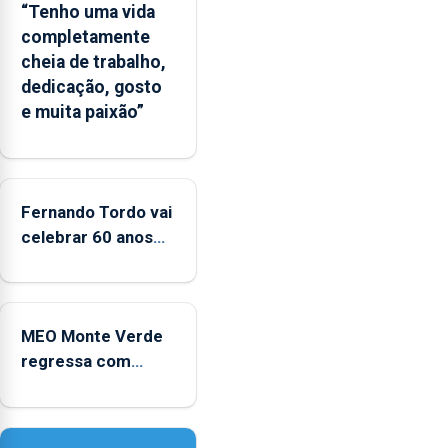
“Tenho uma vida
das
completamente
Flores
cheia de trabalho,
apresenta
dedicação, gosto
um
e muita paixão”
“decréscimo
significativo”
da
CPUE
entre
Fernando Tordo vai
2022
celebrar 60 anos
e
de carreira no
2025
Coliseu Micaelense
MEO Monte Verde
regressa com
reforço da
acessibilidade