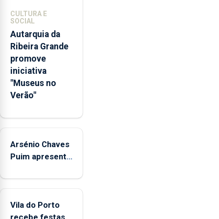
competências
CULTURA E
pessoais,
SOCIAL
emocionais
Autarquia da
e
Ribeira Grande
sociais
promove
junto
iniciativa
das
"Museus no
crianças
Verão"
Arsénio Chaves
Puim apresenta
obras na
Biblioteca de
Vila do Porto
Vila do Porto
recebe festas