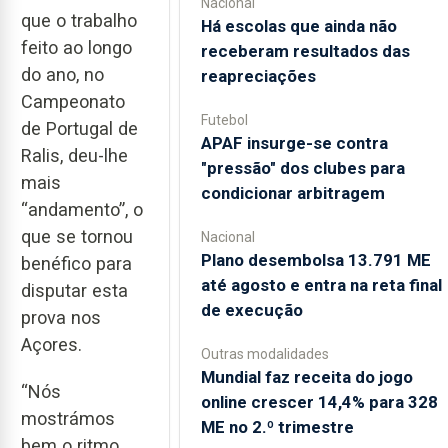
Nacional
que o trabalho
Há escolas que ainda não
feito ao longo
receberam resultados das
do ano, no
reapreciações
Campeonato
Futebol
de Portugal de
APAF insurge-se contra
Ralis, deu-lhe
"pressão" dos clubes para
mais
condicionar arbitragem
“andamento”, o
que se tornou
Nacional
Plano desembolsa 13.791 ME
benéfico para
até agosto e entra na reta final
disputar esta
de execução
prova nos
Açores.
Outras modalidades
Mundial faz receita do jogo
“Nós
online crescer 14,4% para 328
mostrámos
ME no 2.º trimestre
bem o ritmo