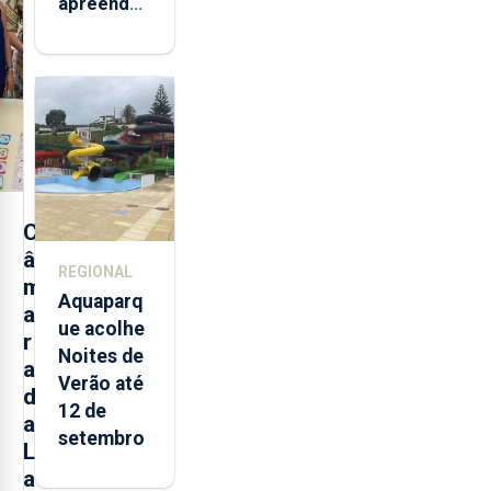
apreendeu
mais de 32
toneladas
de
alimentos
entre
2021 e
2025 nos
Açores
C
â
REGIONAL
m
Aquaparq
a
ue acolhe
r
Noites de
a
Verão até
d
12 de
a
setembro
L
a