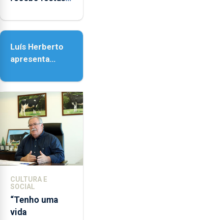
em honra de
Nossa Senhora
da Assunção
Luís Herberto
apresenta
‘Lugares da
Paisagem’
CULTURA E
SOCIAL
“Tenho uma
vida