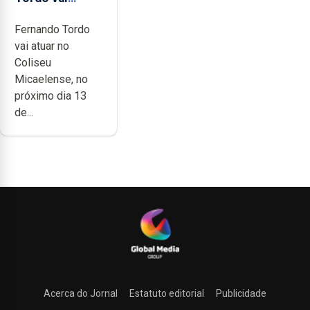
celebrar 60
Fernando Tordo
anos de
vai atuar no
carreira no
Coliseu
Coliseu
Micaelense, no
Micaelense
próximo dia 13
de...
Acerca do Jornal
Estatuto editorial
Publicidade