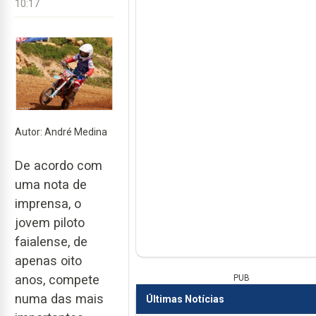
10:17
Autor: André Medina
De acordo com
uma nota de
imprensa, o
jovem piloto
faialense, de
apenas oito
anos, compete
PUB
numa das mais
Últimas Notícias