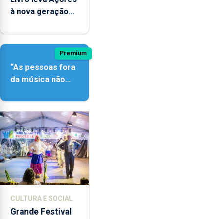
à nova geração
açordescendente
Premium
“As pessoas fora
da música não
têm a noção do
quão difícil é
produzir uma
música”
CULTURA E SOCIAL
Grande Festival