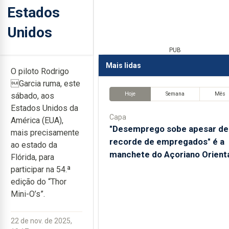
Estados
Unidos
PUB
Mais lidas
O piloto Rodrigo
Garcia ruma, este
Hoje
Semana
Mês
sábado, aos
Estados Unidos da
Capa
América (EUA),
"Desemprego sobe apesar de
mais precisamente
recorde de empregados" é a
ao estado da
manchete do Açoriano Orient
Flórida, para
participar na 54.ª
edição do “Thor
Mini-O’s”.
22 de nov. de 2025,