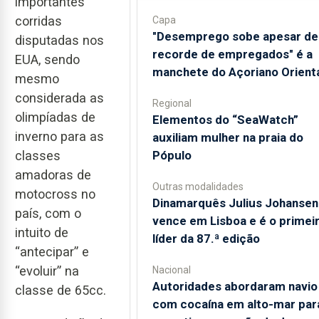
importantes
corridas
Capa
"Desemprego sobe apesar de
disputadas nos
recorde de empregados" é a
EUA, sendo
manchete do Açoriano Orient
mesmo
considerada as
Regional
olimpíadas de
​Elementos do “SeaWatch”
inverno para as
auxiliam mulher na praia do
Pópulo
classes
amadoras de
Outras modalidades
motocross no
Dinamarquês Julius Johansen
país, com o
vence em Lisboa e é o primei
intuito de
líder da 87.ª edição
“antecipar” e
“evoluir” na
Nacional
Autoridades abordaram navio
classe de 65cc.
com cocaína em alto-mar par