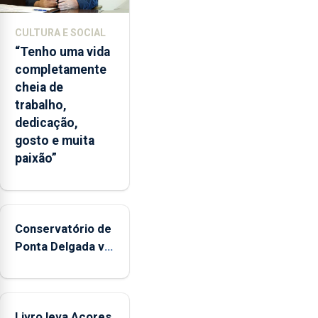
CULTURA E SOCIAL
“Tenho uma vida
completamente
cheia de
trabalho,
dedicação,
gosto e muita
paixão”
Conservatório de
Ponta Delgada vai
contar com
novos
instrumentos
Livro leva Açores