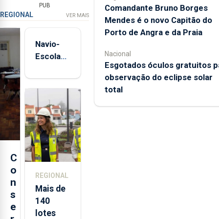
PUB
Comandante Bruno Borges
REGIONAL
VER MAIS
Mendes é o novo Capitão do
Porto de Angra e da Praia
Navio-
Nacional
Escola
Esgotados óculos gratuitos p
Sagres
observação do eclipse solar
está de
total
regresso
aos
Açores
C
o
REGIONAL
n
Mais de
s
140
e
lotes