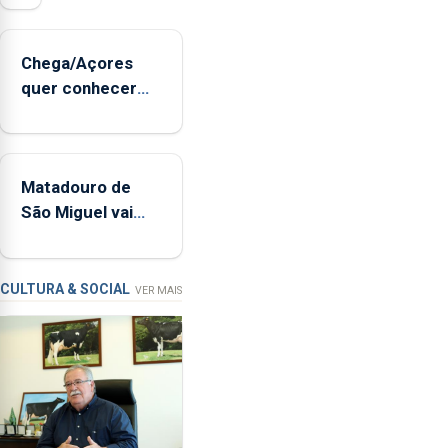
de
sopro,
Chega/Açores
uma
quer conhecer
harpa,
medidas para
tímpanos
controlar a dívida
e
pública regional
estrados,
Matadouro de
permitindo
São Miguel vai
reforçar
ser alvo de
as
requalificação
condições
de
CULTURA & SOCIAL
VER MAIS
ensino
da
instituição