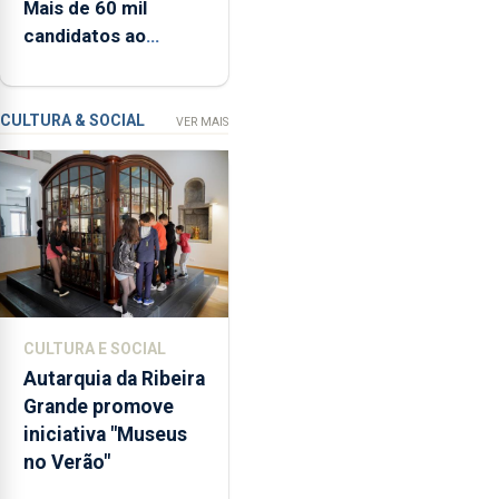
Mais de 60 mil
setembro
Resiliência
candidatos ao
(PRR)
Ensino Superior na
nos
1.ª fase
Açores
ronda
CULTURA & SOCIAL
VER MAIS
os
65
milhões
de
euros
e
abrange
767
CULTURA E SOCIAL
respostas
Autarquia da Ribeira
habitacionais,
Grande promove
anunciou
iniciativa "Museus
o
no Verão"
Governo
Regional.