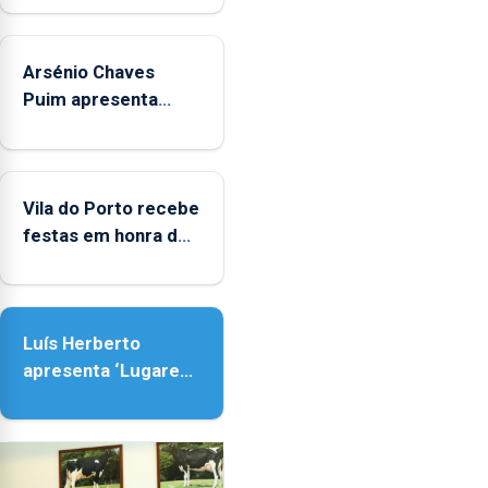
Arsénio Chaves
Puim apresenta
obras na Biblioteca
de Vila do Porto
Vila do Porto recebe
festas em honra de
Nossa Senhora da
Assunção
Luís Herberto
apresenta ‘Lugares
da Paisagem’