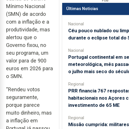
PUB
Mínimo Nacional
Últimas Notícias
(SMN) de acordo
com a inflação e a
Nacional
produtividade, mas
Céu pouco nublado ou lim
alertou que o
durante o eclipse total do 
Governo fixou, no
Nacional
seu programa, um
Portugal continental em s
valor para de 900
meteorológica, mês passad
euros em 2026 para
o julho mais seco do sécul
o SMN.
Regional
“Rendeu votos
PRR financia 767 resposta
seguramente,
habitacionais nos Açores 
porque parece
investimento de 65 ME
muito dinheiro, mas
Regional
a inflação em
Missão cumprida: militares
Portugal já passou