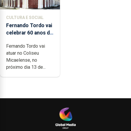
CULTURA E SOCIAL
Fernando Tordo vai
celebrar 60 anos de
carreira no Coliseu
Fernando Tordo vai
Micaelense
atuar no Coliseu
Micaelense, no
próximo dia 13 de...