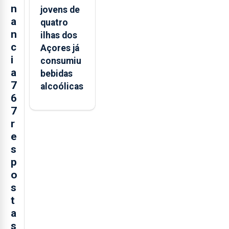
n
jovens de
a
quatro
n
ilhas dos
c
Açores já
i
consumiu
a
bebidas
7
alcoólicas
6
7
r
e
s
p
o
s
t
a
s