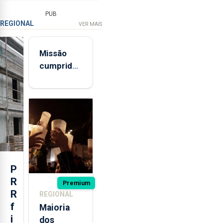
PUB
REGIONAL
VER MAIS
Missão
cumprida:
militares
açorianos
regressam
após
missão na
Roménia
P
R
Premium
R
REGIONAL
f
Maioria
i
dos