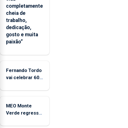
apresenta
completamente
um
cheia de
“decréscimo
trabalho,
significativo”
dedicação,
da
gosto e muita
CPUE
paixão”
entre
2022
e
2025
Fernando Tordo
vai celebrar 60
anos de carreira
no Coliseu
Micaelense
MEO Monte
Verde regressa
com reforço da
acessibilidade