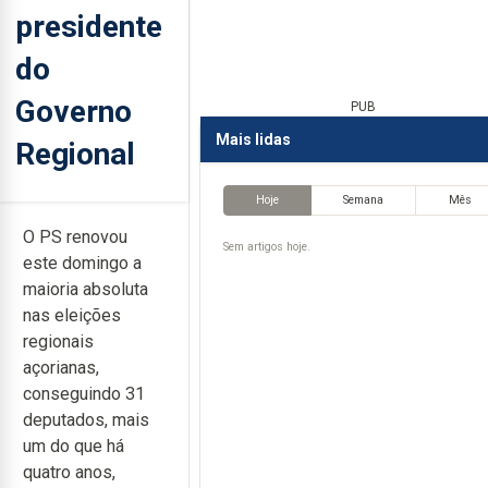
presidente
do
Governo
PUB
Mais lidas
Regional
Hoje
Semana
Mês
O PS renovou
Sem artigos hoje.
este domingo a
maioria absoluta
nas eleições
regionais
açorianas,
conseguindo 31
deputados, mais
um do que há
quatro anos,