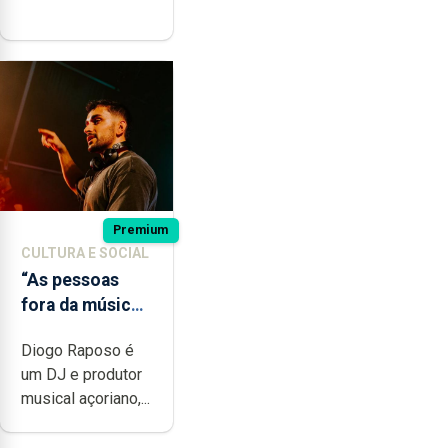
Premium
CULTURA E SOCIAL
“As pessoas
fora da música
não têm a
Diogo Raposo é
noção do quão
um DJ e produtor
difícil é
musical açoriano,...
produzir uma
música”