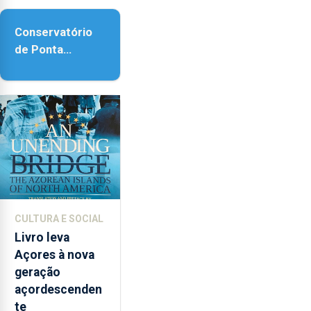
Conservatório
de Ponta
Delgada vai
contar com
novos
instrumentos
CULTURA E SOCIAL
Livro leva
Açores à nova
geração
açordescenden
te