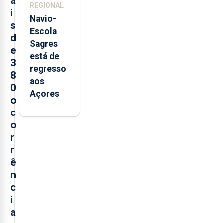
a
REGIONAL
i
Navio-
s
Escola
d
Sagres
e
está de
3
regresso
8
aos
0
Açores
o
c
o
r
r
ê
n
c
i
a