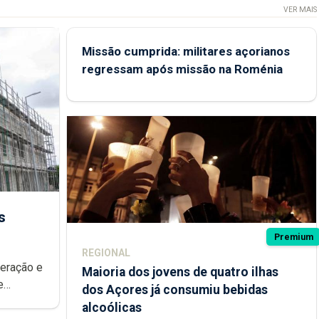
VER MAIS
Missão cumprida: militares açorianos
regressam após missão na Roménia
s
Premium
REGIONAL
peração e
Maioria dos jovens de quatro ilhas
e
dos Açores já consumiu bebidas
ional.
alcoólicas