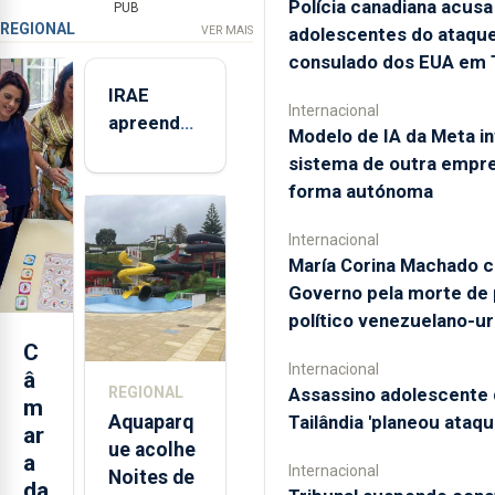
Polícia canadiana acusa
PUB
REGIONAL
adolescentes do ataque
VER MAIS
consulado dos EUA em 
IRAE
Internacional
apreendeu
Modelo de IA da Meta in
mais de 32
sistema de outra empr
toneladas
forma autónoma
de
alimentos
Internacional
entre
María Corina Machado c
2021 e
Governo pela morte de
2025 nos
político venezuelano-u
Açores
C
Internacional
â
Assassino adolescente 
REGIONAL
m
Tailândia 'planeou ataqu
Aquaparq
ar
ue acolhe
a
Internacional
Noites de
da