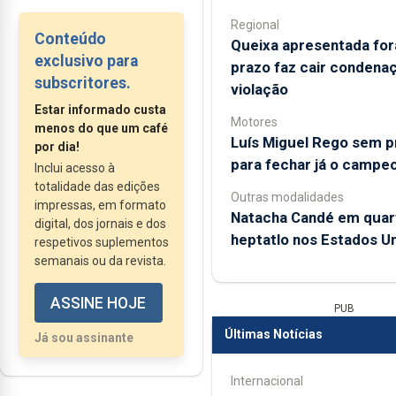
produz efeitos a partir
Regional
do dia 1 de julho de
Conteúdo
Queixa apresentada for
2024), as únicas
exclusivo para
prazo faz cair condena
alterações dizem
subscritores.
violação
respeito às áreas que
Estar informado custa
Motores
ficam sob a
menos do que um café
Luís Miguel Rego sem 
responsabilidade da
por dia!
para fechar já o campe
Inclui acesso à
SAD “encarnada” e a
totalidade das edições
duração do mesmo.
Outras modalidades
impressas, em formato
Natacha Candé em quar
digital, dos jornais e dos
heptatlo nos Estados U
respetivos suplementos
semanais ou da revista.
ASSINE HOJE
PUB
Últimas Notícias
Já sou assinante
Internacional