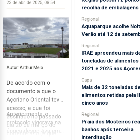
23 de abr. de 2025, 08:54
recolha de embalagens 
Regional
Aquaparque acolhe Noi
Verão até 12 de setem
Regional
IRAE apreendeu mais d
toneladas de alimentos
Autor: Arthur Melo
2021 e 2025 nos Açore
Capa
De acordo com o
Mais de 32 toneladas d
documento a que o
alimentos retidas pela 
Açoriano Oriental teve
cinco anos
acesso, e que foi
Anteriormente, o
Regional
assinado no passado
Praia dos Mosteiros rea
protocolo vigorava na
dia 20 de março do
banhos após terceira
época desportiva em
corrente ano (e que
interditação
curso, mas...