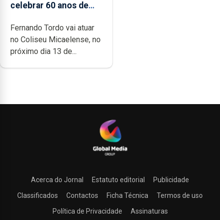
celebrar 60 anos de
carreira no Coliseu
Fernando Tordo vai atuar
Micaelense
no Coliseu Micaelense, no
próximo dia 13 de...
Acerca do Jornal
Estatuto editorial
Publicidade
Classificados
Contactos
Ficha Técnica
Termos de uso
Política de Privacidade
Assinaturas