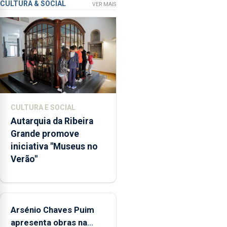
prevenção
CULTURA & SOCIAL
VER MAIS
primária
da
violência
doméstica,
através
da
promoção
de
CULTURA E SOCIAL
competências
Autarquia da Ribeira
pessoais,
Grande promove
emocionais
iniciativa "Museus no
e
Verão"
sociais
junto
das
crianças
Arsénio Chaves Puim
apresenta obras na