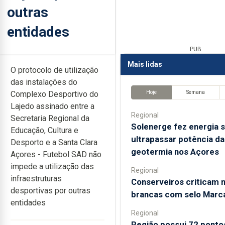
outras
entidades
PUB
Mais lidas
O protocolo de utilização
das instalações do
Hoje
Semana
Complexo Desportivo do
Lajedo assinado entre a
Regional
Secretaria Regional da
Solenerge fez energia s
Educação, Cultura e
ultrapassar potência da
Desporto e a Santa Clara
geotermia nos Açores
Açores - Futebol SAD não
impede a utilização das
Regional
infraestruturas
Conserveiros criticam 
desportivas por outras
brancas com selo Marc
entidades
Regional
Região possui 72 ponto