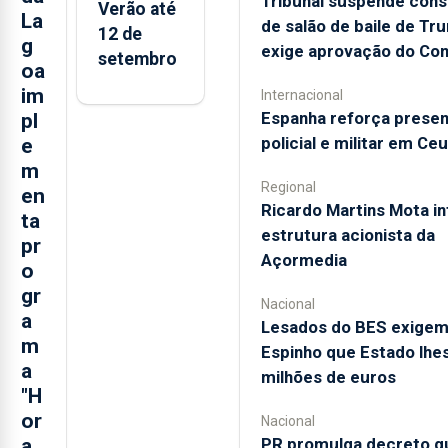
Tribunal suspende con
Verão até
La
de salão de baile de Tr
12 de
g
exige aprovação do Co
setembro
oa
im
Internacional
Espanha reforça prese
pl
policial e militar em Ce
e
m
Regional
en
Ricardo Martins Mota in
ta
estrutura acionista da
pr
Açormedia
o
gr
Nacional
a
Lesados do BES exige
m
Espinho que Estado lhe
a
milhões de euros
"H
or
Nacional
PR promulga decreto qu
a