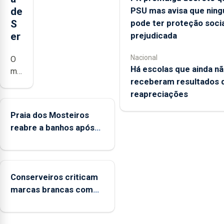
PSU mas avisa que nin
de
pode ter proteção socia
S
prejudicada
er
Nacional
O
Há escolas que ainda n
município
receberam resultados 
da
reapreciações
Lagoa,
está
Praia dos Mosteiros
a
reabre a banhos após
implementar
terceira interditação
o
programa
“Hora
Conserveiros criticam
de
marcas brancas com
Ser”
selo Marca Açores
para
a