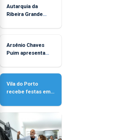
Autarquia da
Ribeira Grande
promove iniciativa
"Museus no Verão"
Arsénio Chaves
Puim apresenta
obras na Biblioteca
de Vila do Porto
Vila do Porto
recebe festas em
honra de Nossa
Senhora da
Assunção