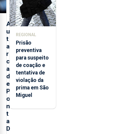
A
u
REGIONAL
t
Prisão
a
preventiva
r
para suspeito
c
de coação e
a
tentativa de
d
violação da
e
prima em São
P
Miguel
o
n
t
a
D