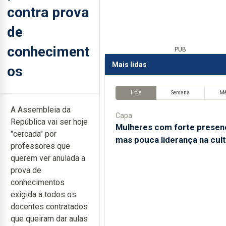
contra prova
de
conheciment
PUB
Mais lidas
os
Hoje
Semana
M
A Assembleia da
Capa
República vai ser hoje
Mulheres com forte presen
"cercada" por
mas pouca liderança na cul
professores que
querem ver anulada a
prova de
conhecimentos
exigida a todos os
docentes contratados
que queiram dar aulas