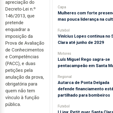
apreciação do
Capa
Decreto-Lei n.º
Mulheres com forte presen
146/2013, que
mas pouca liderança na cul
pretende
enquadrar a
Futebol
imposição da
Vinícius Lopes continua no 
Clara até junho de 2029
Prova de Avaliação
de Conhecimentos
Motores
e Competências
Luís Miguel Rego sagra-se
(PACC), e duas
pentacampeão em Santa Ma
petições pela
anulação da prova,
Regional
Autarca de Ponta Delgada
obrigatória para
defende financiamento está
quem não tem
partilhado para bombeiros
vínculo à função
pública.
Futebol
I Liga: Petit quer Santa Clar