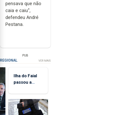
pensava que não
caia e caiu",
defendeu André
Pestana.
PUB
REGIONAL
VER MAIS
Ilha do Faial
passou a
integrar rede
de
monitorização
de infrassons
dos Açores