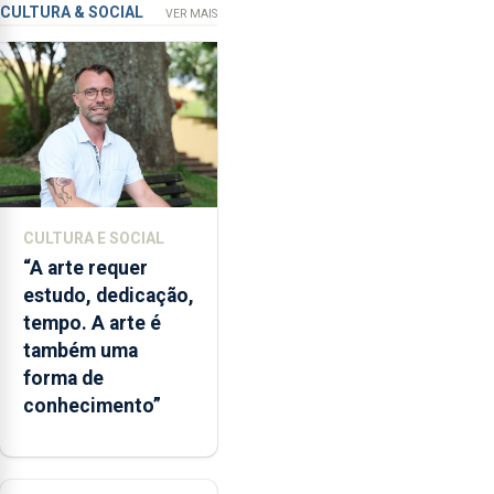
CULTURA & SOCIAL
VER MAIS
financiamento
para
os
bombeiros
dos
Açores
com
responsabilidades
partilhadas
CULTURA E SOCIAL
entre
“A arte requer
o
estudo, dedicação,
Governo
tempo. A arte é
Regional
também uma
e
forma de
os
conhecimento”
municípios.