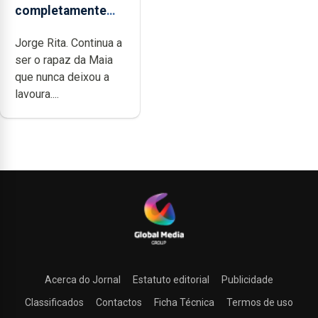
completamente
cheia de trabalho,
Jorge Rita. Continua a
dedicação, gosto e
ser o rapaz da Maia
muita paixão”
que nunca deixou a
lavoura....
Acerca do Jornal
Estatuto editorial
Publicidade
Classificados
Contactos
Ficha Técnica
Termos de uso