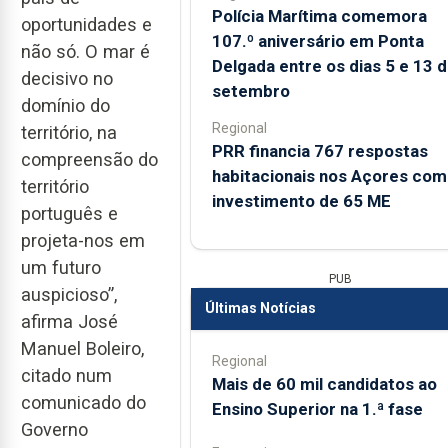
Polícia Marítima comemora
oportunidades e
107.º aniversário em Ponta
não só. O mar é
Delgada entre os dias 5 e 13 
decisivo no
setembro
domínio do
Regional
território, na
PRR financia 767 respostas
compreensão do
habitacionais nos Açores com
território
investimento de 65 ME
português e
projeta-nos em
um futuro
PUB
auspicioso”,
Últimas Notícias
afirma José
Manuel Boleiro,
Regional
citado num
Mais de 60 mil candidatos ao
comunicado do
Ensino Superior na 1.ª fase
Governo