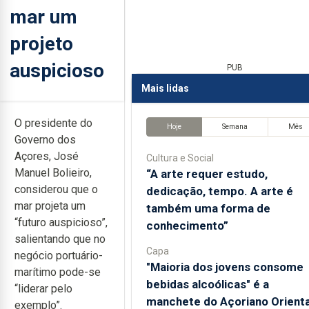
mar um
projeto
auspicioso
PUB
Mais lidas
O presidente do
Hoje
Semana
Mês
Governo dos
Açores, José
Cultura e Social
Manuel Bolieiro,
“A arte requer estudo,
considerou que o
dedicação, tempo. A arte é
mar projeta um
também uma forma de
“futuro auspicioso”,
conhecimento”
salientando que no
Capa
negócio portuário-
"Maioria dos jovens consome
marítimo pode-se
bebidas alcoólicas" é a
“liderar pelo
manchete do Açoriano Orienta
exemplo”.