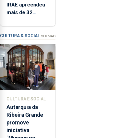
IRAE apreendeu
Ensino
mais de 32
Superior
toneladas de
na
alimentos entre
1.ª
2021 e 2025 nos
fase,
CULTURA & SOCIAL
VER MAIS
um
Açores
aumento
de
21,8%
face
ao
ano
anterior
CULTURA E SOCIAL
e
Autarquia da
o
Ribeira Grande
maior
promove
número
iniciativa
de