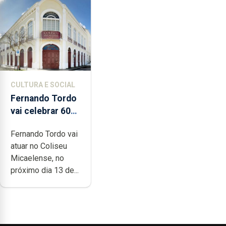
CULTURA E SOCIAL
Fernando Tordo
vai celebrar 60
anos de carreira
Fernando Tordo vai
no Coliseu
atuar no Coliseu
Micaelense
Micaelense, no
próximo dia 13 de...