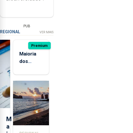
PUB
REGIONAL
VER MAIS
Premium
Maioria
dos
jovens de
quatro
ilhas dos
Açores já
consumiu
bebidas
alcoólicas
M
a