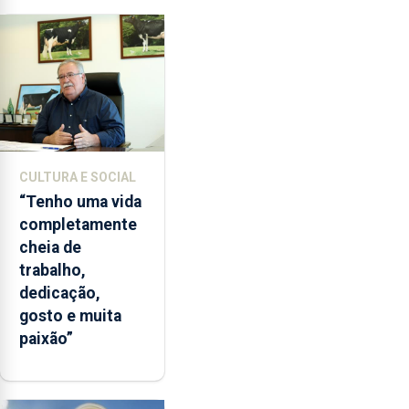
Paisagem’
a
licenciatura
em
Biotecnologia
e
o
mestrado
em
CULTURA E SOCIAL
Comunicação
“Tenho uma vida
de
completamente
Ciência.
cheia de
trabalho,
dedicação,
gosto e muita
paixão”