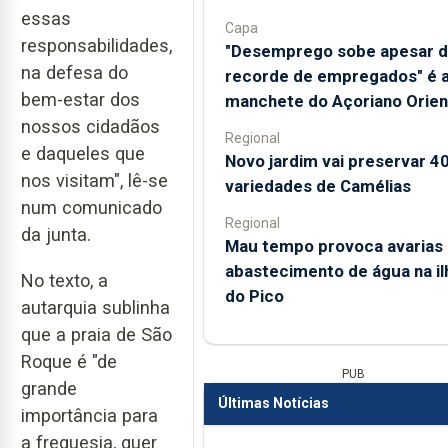
essas
Capa
responsabilidades,
"Desemprego sobe apesar 
na defesa do
recorde de empregados" é 
bem-estar dos
manchete do Açoriano Orien
nossos cidadãos
Regional
e daqueles que
Novo jardim vai preservar 4
nos visitam", lê-se
variedades de Camélias
num comunicado
Regional
da junta.
Mau tempo provoca avarias
abastecimento de água na il
No texto, a
do Pico
autarquia sublinha
que a praia de São
Roque é "de
PUB
grande
Últimas Notícias
importância para
a freguesia, quer