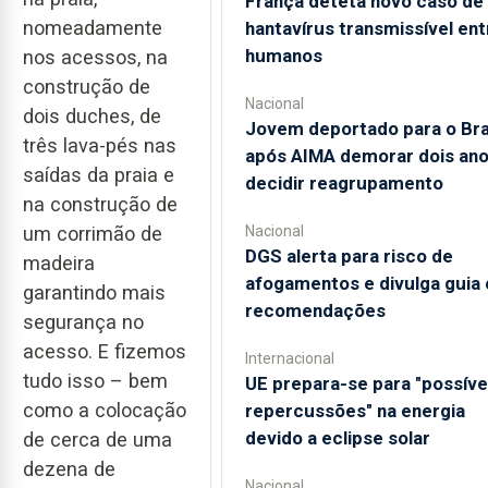
França deteta novo caso de
nomeadamente
hantavírus transmissível ent
humanos
nos acessos, na
construção de
Nacional
dois duches, de
Jovem deportado para o Bra
três lava-pés nas
após AIMA demorar dois ano
saídas da praia e
decidir reagrupamento
na construção de
Nacional
um corrimão de
DGS alerta para risco de
madeira
afogamentos e divulga guia
garantindo mais
recomendações
segurança no
acesso. E fizemos
Internacional
tudo isso – bem
UE prepara-se para "possíve
como a colocação
repercussões" na energia
devido a eclipse solar
de cerca de uma
dezena de
Nacional