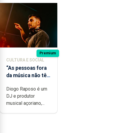
Premium
CULTURA E SOCIAL
“As pessoas fora
da música não têm
a noção do quão
Diogo Raposo é um
difícil é produzir
DJ e produtor
uma música”
musical açoriano,...