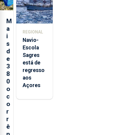
Sebastião
e cria 30
postos de
M
trabalho
a
REGIONAL
i
Navio-
s
Escola
d
Sagres
e
está de
3
regresso
8
aos
0
Açores
o
c
o
r
r
ê
n