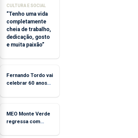
A
CULTURA E SOCIAL
ilha
“Tenho uma vida
das
completamente
Flores
cheia de trabalho,
apresenta
dedicação, gosto
um
e muita paixão”
“decréscimo
significativo”
da
CPUE
entre
Fernando Tordo vai
2022
celebrar 60 anos
e
de carreira no
2025
Coliseu Micaelense
MEO Monte Verde
regressa com
reforço da
acessibilidade