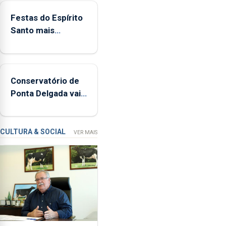
380
Festas do Espírito
ocorrências
Santo mais
e
ecológicas
mais
de
160
Conservatório de
inspeções
Ponta Delgada vai
relacionadas
contar com novos
com
instrumentos
a
apanha
CULTURA & SOCIAL
VER MAIS
ilegal
de
lapas
entre
2022
e
2026.