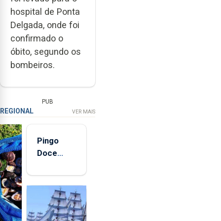
hospital de Ponta
Delgada, onde foi
confirmado o
óbito, segundo os
bombeiros.
PUB
REGIONAL
VER MAIS
Pingo
Doce
abre esta
quinta-
feira nova
loja em
São