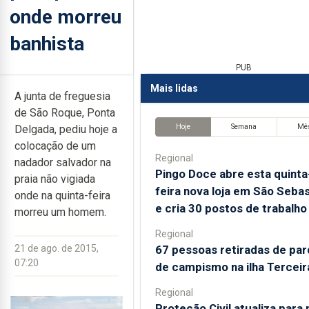
onde morreu
banhista
PUB
Mais lidas
A junta de freguesia
de São Roque, Ponta
Hoje
Semana
Mê
Delgada, pediu hoje a
colocação de um
Regional
nadador salvador na
Pingo Doce abre esta quinta
praia não vigiada
feira nova loja em São Sebas
onde na quinta-feira
e cria 30 postos de trabalho
morreu um homem.
Regional
67 pessoas retiradas de pa
21 de ago. de 2015,
07:20
de campismo na ilha Terceir
Regional
Proteção Civil atualiza para