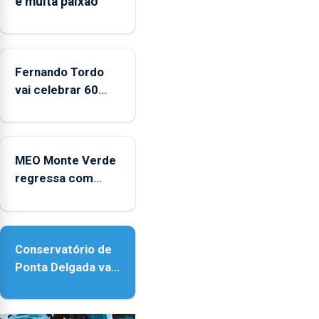
e muita paixão”
“decréscimo
significativo”
da
CPUE
entre
Fernando Tordo
2022
vai celebrar 60
e
anos de carreira
2025
no Coliseu
Micaelense
MEO Monte Verde
regressa com
reforço da
acessibilidade
Conservatório de
Ponta Delgada vai
contar com novos
instrumentos