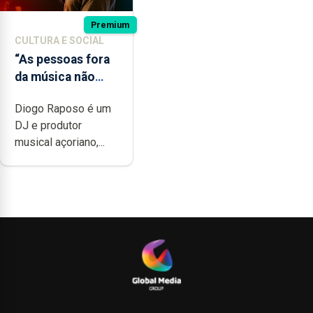
Premium
CULTURA E SOCIAL
“As pessoas fora
da música não
têm a noção do
Diogo Raposo é um
quão difícil é
DJ e produtor
produzir uma
musical açoriano,...
música”