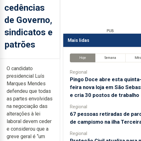
cedências
de Governo,
sindicatos e
PUB
Mais lidas
patrões
Hoje
Semana
Mê
O candidato
Regional
presidencial Luís
Pingo Doce abre esta quinta
Marques Mendes
feira nova loja em São Sebas
defendeu que todas
e cria 30 postos de trabalho
as partes envolvidas
na negociação das
Regional
67 pessoas retiradas de par
alterações à lei
laboral devem ceder
de campismo na ilha Terceir
e considerou que a
Regional
greve geral é “um
Proteção Civil atualiza para 