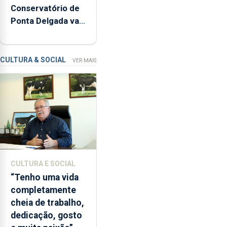
Conservatório de
inspeções
Ponta Delgada vai
relacionadas
contar com novos
com
instrumentos
a
apanha
CULTURA & SOCIAL
VER MAIS
ilegal
de
lapas
entre
2022
e
2026.
A
CULTURA E SOCIAL
ilha
“Tenho uma vida
das
completamente
Flores
cheia de trabalho,
apresenta
dedicação, gosto
um