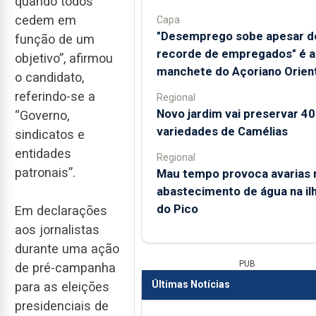
quando todos
cedem em
Capa
"Desemprego sobe apesar d
função de um
recorde de empregados" é a
objetivo”, afirmou
manchete do Açoriano Orient
o candidato,
referindo-se a
Regional
Novo jardim vai preservar 4
“Governo,
variedades de Camélias
sindicatos e
entidades
Regional
patronais”.
Mau tempo provoca avarias 
abastecimento de água na il
do Pico
Em declarações
aos jornalistas
durante uma ação
PUB
de pré-campanha
Últimas Notícias
para as eleições
presidenciais de