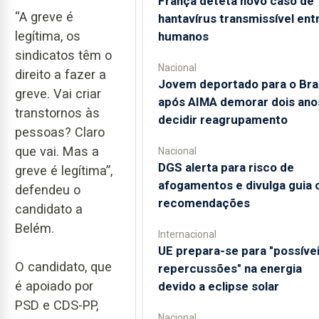
França deteta novo caso de
“A greve é
hantavírus transmissível ent
legítima, os
humanos
sindicatos têm o
Nacional
direito a fazer a
Jovem deportado para o Bras
greve. Vai criar
após AIMA demorar dois ano
transtornos às
decidir reagrupamento
pessoas? Claro
que vai. Mas a
Nacional
DGS alerta para risco de
greve é legítima”,
afogamentos e divulga guia
defendeu o
recomendações
candidato a
Belém.
Internacional
UE prepara-se para "possíve
O candidato, que
repercussões" na energia
é apoiado por
devido a eclipse solar
PSD e CDS-PP,
Nacional