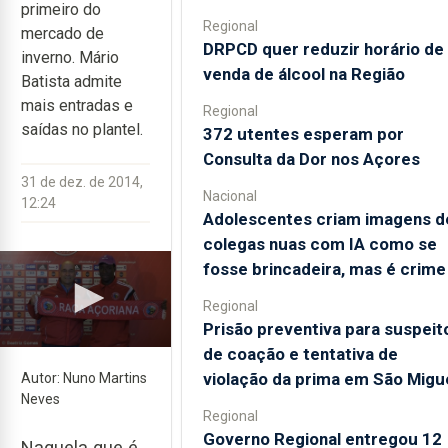
primeiro do
Regional
mercado de
DRPCD quer reduzir horário de
inverno. Mário
venda de álcool na Região
Batista admite
mais entradas e
Regional
saídas no plantel.
372 utentes esperam por
Consulta da Dor nos Açores
31 de dez. de 2014,
Nacional
12:24
Adolescentes criam imagens d
colegas nuas com IA como se
fosse brincadeira, mas é crime
Regional
Prisão preventiva para suspeit
de coação e tentativa de
Previous
Next
violação da prima em São Migu
Autor: Nuno Martins
Neves
Regional
Governo Regional entregou 12
Naquela que é