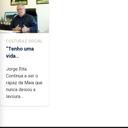
CULTURA E SOCIAL
“Tenho uma
vida
completamente
Jorge Rita.
cheia de
Continua a ser o
trabalho,
rapaz da Maia que
dedicação,
nunca deixou a
gosto e muita
lavoura....
paixão”