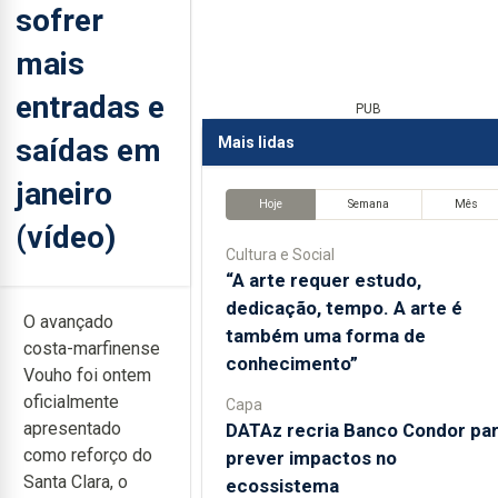
sofrer
mais
entradas e
PUB
saídas em
Mais lidas
janeiro
Hoje
Semana
Mês
(vídeo)
Cultura e Social
“A arte requer estudo,
dedicação, tempo. A arte é
O avançado
também uma forma de
costa-marfinense
conhecimento”
Vouho foi ontem
oficialmente
Capa
apresentado
DATAz recria Banco Condor pa
como reforço do
prever impactos no
Santa Clara, o
ecossistema