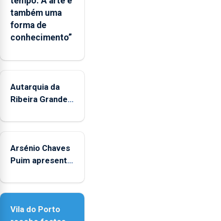
tempo. A arte é
também uma
forma de
conhecimento”
Autarquia da
Ribeira Grande
promove
iniciativa
"Museus no
Arsénio Chaves
Verão"
Puim apresenta
obras na
Biblioteca de
Vila do Porto
Vila do Porto