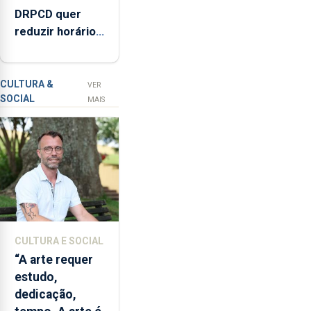
DRPCD quer
de
reduzir horário
compra,
de venda de
num
álcool na Região
investimento
de
CULTURA &
VER
SOCIAL
2,3
MAIS
milhões
de
euros.
CULTURA E SOCIAL
“A arte requer
estudo,
dedicação,