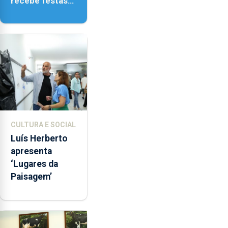
recebe festas
em honra de
Nossa Senhora
da Assunção
CULTURA E SOCIAL
Luís Herberto
apresenta
‘Lugares da
Paisagem’