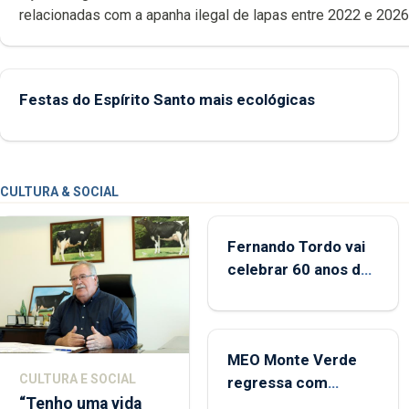
relacionadas com a apanha ilegal de lapas entre 2022 e 2026. A ilha
das Flores apresenta um “decréscimo significativo” da CPUE entr
2022 e 2025
Festas do Espírito Santo mais ecológicas
CULTURA & SOCIAL
Fernando Tordo vai
celebrar 60 anos de
carreira no Coliseu
Micaelense
MEO Monte Verde
CULTURA E SOCIAL
regressa com
“Tenho uma vida
reforço da