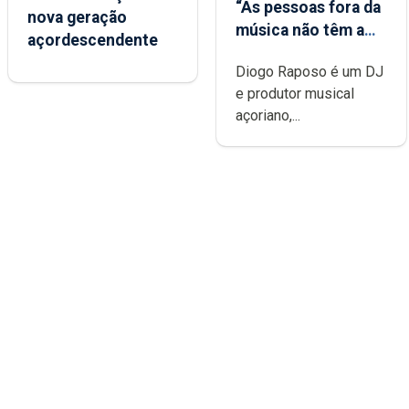
“As pessoas fora da
nova geração
música não têm a
açordescendente
noção do quão
Diogo Raposo é um DJ
difícil é produzir
e produtor musical
uma música”
açoriano,...