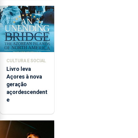
contar com
novos
instrumentos
CULTURA E SOCIAL
Livro leva
Açores à nova
geração
açordescendent
e