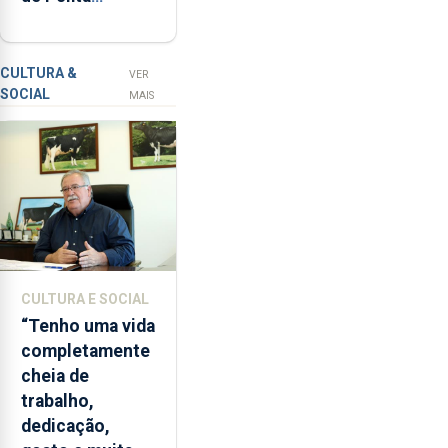
Delgada vai
com
contar com
a
novos
apanha
CULTURA &
VER
SOCIAL
ilegal
instrumentos
MAIS
de
lapas
entre
2022
e
2026.
A
ilha
CULTURA E SOCIAL
das
“Tenho uma vida
Flores
completamente
apresenta
cheia de
um
trabalho,
“decréscimo
dedicação,
significativo”