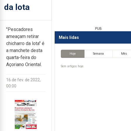
da lota
"Pescadores
PUB
ameaçam retirar
Mais lidas
chicharro da lota" é
a manchete desta
Hoje
Semana
Mês
quarta-feira do
Açoriano Oriental.
Sem artigos hoje.
16 de fev. de 2022,
00:00