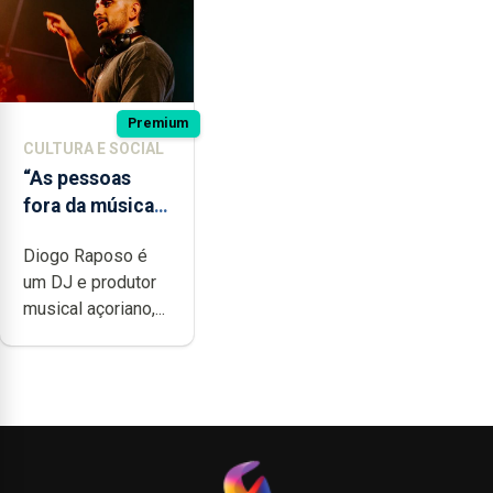
Premium
CULTURA E SOCIAL
“As pessoas
fora da música
não têm a noção
Diogo Raposo é
do quão difícil é
um DJ e produtor
produzir uma
musical açoriano,...
música”