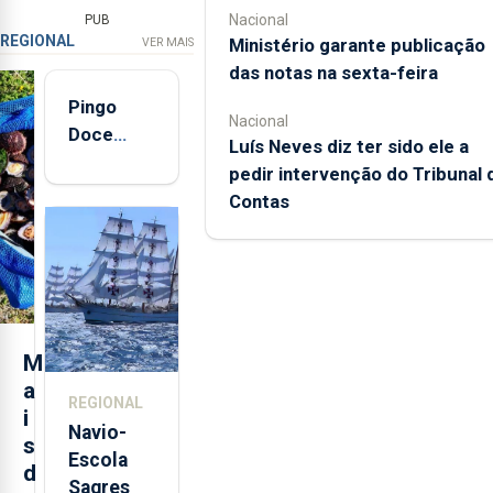
Nacional
PUB
REGIONAL
Ministério garante publicação
VER MAIS
das notas na sexta-feira
Pingo
Nacional
Doce
Luís Neves diz ter sido ele a
abre esta
pedir intervenção do Tribunal 
quinta-
Contas
feira nova
loja em
São
Sebastião
e cria 30
postos de
M
trabalho
a
REGIONAL
i
Navio-
s
Escola
d
Sagres