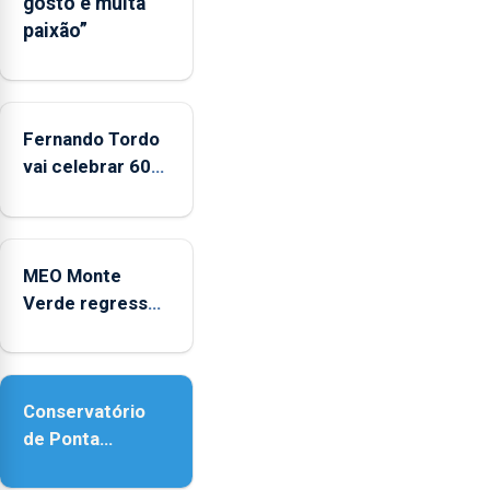
gosto e muita
da
paixão”
CPUE
entre
2022
e
Fernando Tordo
2025
vai celebrar 60
anos de carreira
no Coliseu
Micaelense
MEO Monte
Verde regressa
com reforço da
acessibilidade
Conservatório
de Ponta
Delgada vai