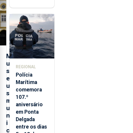
"posição
contraditória"
sobre
evolução
turística
M
u
REGIONAL
s
Polícia
e
Marítima
u
comemora
s
107.º
m
aniversário
u
em Ponta
n
Delgada
i
entre os dias
c