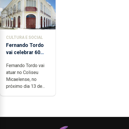
CULTURA E SOCIAL
Fernando Tordo
vai celebrar 60
anos de carreira
Fernando Tordo vai
no Coliseu
atuar no Coliseu
Micaelense
Micaelense, no
próximo dia 13 de...