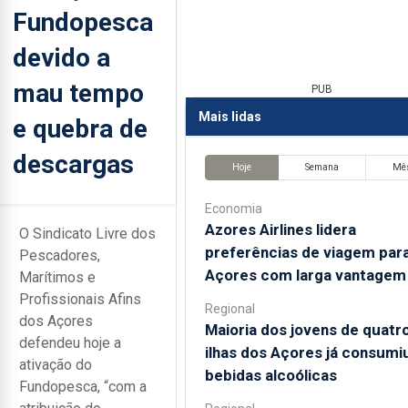
Fundopesca
devido a
mau tempo
PUB
Mais lidas
e quebra de
descargas
Hoje
Semana
Mê
Economia
Azores Airlines lidera
O Sindicato Livre dos
preferências de viagem par
Pescadores,
Açores com larga vantagem
Marítimos e
Profissionais Afins
Regional
dos Açores
Maioria dos jovens de quatr
defendeu hoje a
ilhas dos Açores já consumi
ativação do
bebidas alcoólicas
Fundopesca, “com a