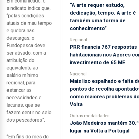
Em comunicado, o
“A arte requer estudo,
sindicato indica que,
dedicação, tempo. A arte é
“pelas condições
também uma forma de
atuais de mau tempo
conhecimento”
e quebra nas
descargas, o
Regional
Fundopesca deve
PRR financia 767 respostas
ser ativado, com a
habitacionais nos Açores c
atribuição do
investimento de 65 ME
equivalente ao
Nacional
salário mínimo
Mais lixo espalhado e falta d
regional, para
pontos de recolha apontado
estancar as
como maiores problemas d
necessidades e
Volta
lacunas, que se
fazem sentir no seio
Outras modalidades
dos pescadores”.
João Medeiros mantém 30.º
lugar na Volta a Portugal
“Em fins do mês do