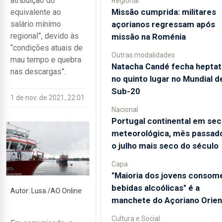
atribuição do
Regional
Missão cumprida: militares
equivalente ao
açorianos regressam após
salário mínimo
regional”, devido às
missão na Roménia
“condições atuais de
Outras modalidades
mau tempo e quebra
Natacha Candé fecha heptat
nas descargas”.
no quinto lugar no Mundial d
Sub-20
1 de nov. de 2021, 22:01
Nacional
Portugal continental em sec
meteorológica, mês passado
o julho mais seco do século
Capa
"Maioria dos jovens consom
bebidas alcoólicas" é a
Autor: Lusa /AO Online
manchete do Açoriano Orien
Cultura e Social