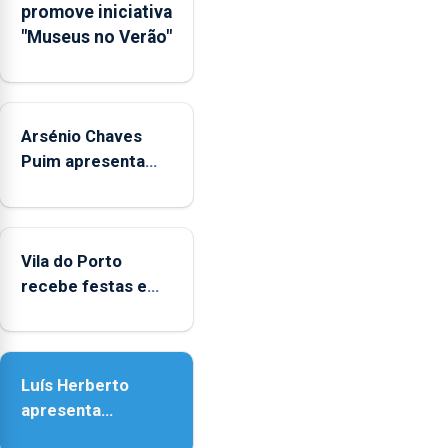
promove iniciativa
Municipal
"Museus no Verão"
de
Museus
aos
sábados
Arsénio Chaves
durante
o
Puim apresenta
mês
obras na Biblioteca
de
de Vila do Porto
agosto,
entre
Vila do Porto
as
recebe festas em
14h00
honra de Nossa
e
Senhora da
as
Assunção
18h00.
Luís Herberto
apresenta
‘Lugares da