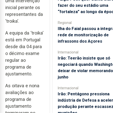
uma intervenção
fazer do seu estádio uma
inicial perante os
“fortaleza” ao longo da épo
representantes da
‘troika’.
Regional
Ilha do Faial passou a integr
A equipa da ‘troika’
rede de monitorização de
está em Portugal
infrassons dos Açores
desde dia 04 para
Internacional
o décimo exame
Irão: Teerão insiste que só
regular ao
negociará quando Washingt
programa de
deixar de violar memorando
ajustamento.
junho
As oitava e nona
Internacional
avaliações ao
Irão: Pentágono pressiona
programa de
indústria de Defesa a acele
ajustamento
produção perante escassez
terminaram no
munições