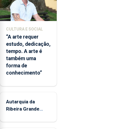
dos
Açores
com
responsabilidades
partilhadas
CULTURA E SOCIAL
entre
“A arte requer
o
estudo, dedicação,
Governo
tempo. A arte é
Regional
também uma
e
forma de
os
conhecimento”
municípios.
Autarquia da
Ribeira Grande
promove iniciativa
"Museus no Verão"