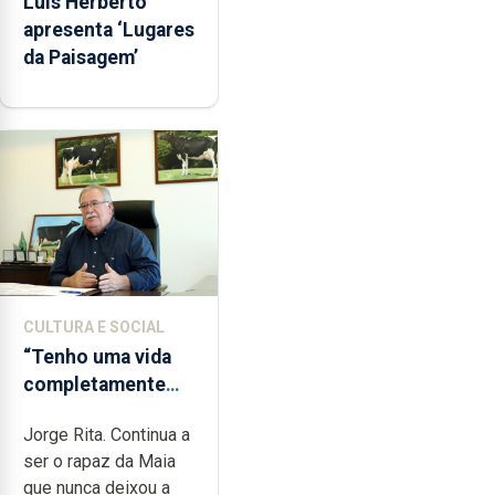
Luís Herberto
apresenta ‘Lugares
da Paisagem’
CULTURA E SOCIAL
“Tenho uma vida
completamente
cheia de trabalho,
Jorge Rita. Continua a
dedicação, gosto e
ser o rapaz da Maia
muita paixão”
que nunca deixou a