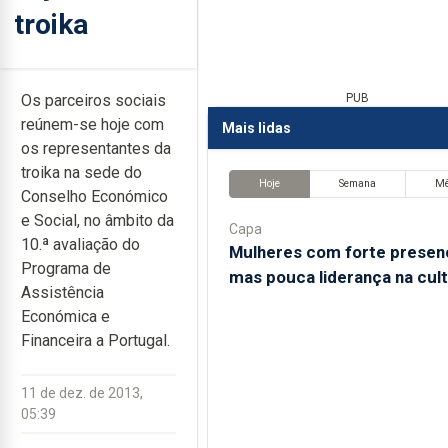
troika
Os parceiros sociais
PUB
reúnem-se hoje com
Mais lidas
os representantes da
troika na sede do
Hoje
Semana
M
Conselho Económico
e Social, no âmbito da
Capa
10.ª avaliação do
Mulheres com forte presen
Programa de
mas pouca liderança na cul
Assistência
Económica e
Financeira a Portugal.
11 de dez. de 2013,
05:39