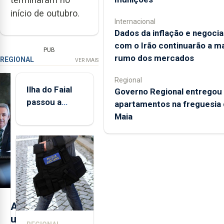
início de outubro.
Internacional
Dados da inflação e negoci
com o Irão continuarão a m
PUB
rumo dos mercados
REGIONAL
VER MAIS
Regional
Ilha do Faial
Governo Regional entregou
passou a
apartamentos na freguesia 
integrar rede
Maia
de
monitorização
de infrassons
dos Açores
A
u