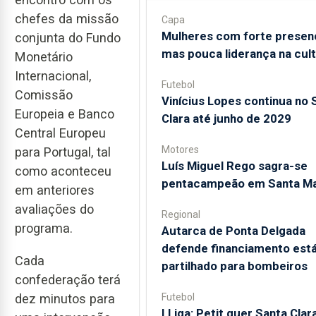
chefes da missão
Capa
Mulheres com forte presen
conjunta do Fundo
mas pouca liderança na cul
Monetário
Internacional,
Futebol
Comissão
Vinícius Lopes continua no 
Europeia e Banco
Clara até junho de 2029
Central Europeu
Motores
para Portugal, tal
Luís Miguel Rego sagra-se
como aconteceu
pentacampeão em Santa Ma
em anteriores
avaliações do
Regional
programa.
Autarca de Ponta Delgada
defende financiamento está
Cada
partilhado para bombeiros
confederação terá
Futebol
dez minutos para
I Liga: Petit quer Santa Clar