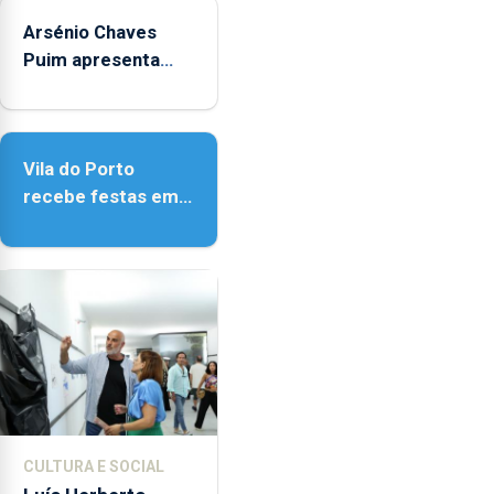
Arsénio Chaves
Puim apresenta
obras na Biblioteca
de Vila do Porto
Vila do Porto
recebe festas em
honra de Nossa
Senhora da
Assunção
CULTURA E SOCIAL