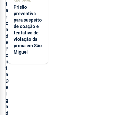
REGIONAL
t
Prisão
a
preventiva
r
para suspeito
c
de coação e
a
tentativa de
d
violação da
e
prima em São
P
Miguel
o
n
t
a
D
e
l
g
a
d