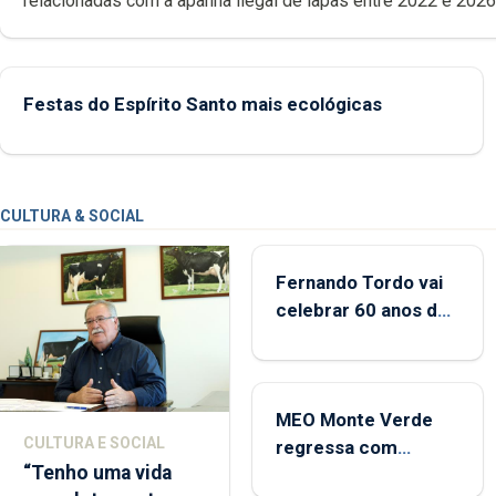
relacionadas com a apanha ilegal de lapas entre 2022 e 2026. A ilha
das Flores apresenta um “decréscimo significativo” da CPUE entr
2022 e 2025
Festas do Espírito Santo mais ecológicas
CULTURA & SOCIAL
Fernando Tordo vai
celebrar 60 anos de
carreira no Coliseu
Micaelense
MEO Monte Verde
CULTURA E SOCIAL
regressa com
“Tenho uma vida
reforço da