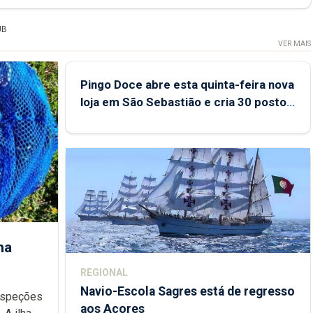
UB
VER MAIS
Pingo Doce abre esta quinta-feira nova
loja em São Sebastião e cria 30 postos
de trabalho
ha
REGIONAL
Navio-Escola Sagres está de regresso
aos Açores