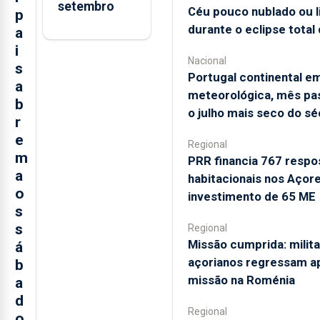
setembro
Céu pouco nublado ou 
p
durante o eclipse total 
a
i
Nacional
s
Portugal continental e
a
meteorológica, mês pa
b
o julho mais seco do sé
r
e
Regional
m
PRR financia 767 respo
a
habitacionais nos Açor
o
investimento de 65 ME
s
s
Regional
Missão cumprida: milit
á
açorianos regressam a
b
missão na Roménia
a
d
Regional
o