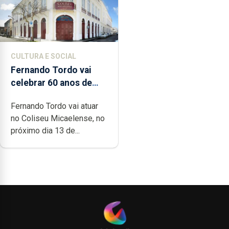
CULTURA E SOCIAL
Fernando Tordo vai
celebrar 60 anos de
carreira no Coliseu
Fernando Tordo vai atuar
Micaelense
no Coliseu Micaelense, no
próximo dia 13 de...