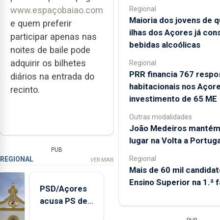
Regional
www.espaçobaiao.com
Maioria dos jovens de 
e quem preferir
ilhas dos Açores já co
participar apenas nas
bebidas alcoólicas
noites de baile pode
adquirir os bilhetes
Regional
PRR financia 767 respo
diários na entrada do
habitacionais nos Açor
recinto.
investimento de 65 ME
Outras modalidades
João Medeiros mantém
lugar na Volta a Portuga
PUB
Regional
REGIONAL
VER MAIS
Mais de 60 mil candidat
Ensino Superior na 1.ª 
PSD/Açores
acusa PS de
"posição