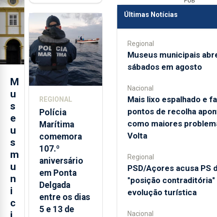
PUB
contraditória"
Últimas Notícias
sobre
evolução
turística
Regional
Museus municipais abr
sábados em agosto
M
Nacional
u
Mais lixo espalhado e fa
REGIONAL
s
pontos de recolha apo
Polícia
e
como maiores problem
Marítima
u
Volta
comemora
s
107.º
m
Regional
aniversário
u
PSD/Açores acusa PS 
em Ponta
n
"posição contraditória"
Delgada
i
evolução turística
entre os dias
c
5 e 13 de
i
Nacional