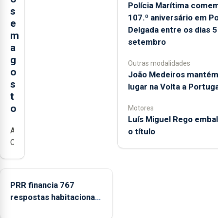
Polícia Marítima come
s
107.º aniversário em P
e
Delgada entre os dias 5
m
setembro
a
g
Outras modalidades
o
João Medeiros mantém
s
lugar na Volta a Portuga
t
o
Motores
Luís Miguel Rego emba
A
o título
Câmara
Municipal
da
Ribeira
PRR financia 767
Grande
respostas habitacionais
está
nos Açores com
a