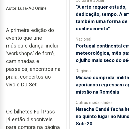
Cultura e Social
“A arte requer estudo,
Autor: Lusa/AO Online
dedicação, tempo. A ar
também uma forma de
conhecimento”
A primeira edição do
evento que une
Nacional
música e dança, inclui
Portugal continental e
meteorológica, mês pa
‘workshops’ de forró,
o julho mais seco do sé
caminhadas e
passeios, encontros na
Regional
praia, concertos ao
Missão cumprida: milit
vivo e DJ Set.
açorianos regressam a
missão na Roménia
Outras modalidades
Natacha Candé fecha he
Os bilhetes Full Pass
no quinto lugar no Mund
já estão disponíveis
Sub-20
para compra na página