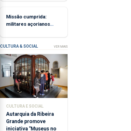
investimento de 65 ME
promover
a
Missão cumprida:
iniciativa
militares açorianos
“Museus
regressam após missão
no
na Roménia
Verão”,
que
CULTURA & SOCIAL
VER MAIS
garante
a
abertura
dos
museus
e
núcleos
museológicos
CULTURA E SOCIAL
integrados
Autarquia da Ribeira
na
Grande promove
Rede
iniciativa "Museus no
Municipal