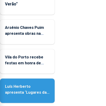
Verão"
de
Museus
aos
sábados
Arsénio Chaves Puim
durante
o
apresenta obras na
mês
Biblioteca de Vila do
de
Porto
agosto,
entre
Vila do Porto recebe
as
festas em honra de
14h00
Nossa Senhora da
e
Assunção
as
18h00.
Luís Herberto
apresenta ‘Lugares da
Paisagem’