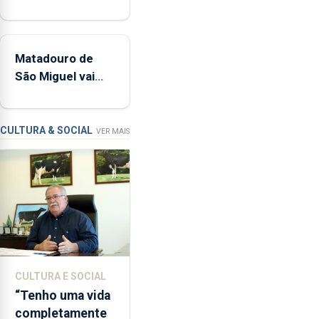
medidas para
tímpanos
controlar a dívida
e
pública regional
estrados,
Matadouro de
permitindo
São Miguel vai
reforçar
ser alvo de
as
requalificação
condições
de
CULTURA & SOCIAL
VER MAIS
ensino
da
instituição
CULTURA E SOCIAL
“Tenho uma vida
completamente