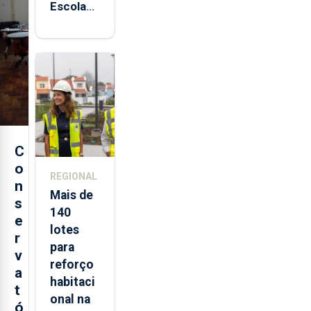
Escola
Sagres
está de
regresso
aos
Açores
C
o
REGIONAL
n
Mais de
s
140
e
lotes
r
para
v
reforço
a
habitaci
t
onal na
ó