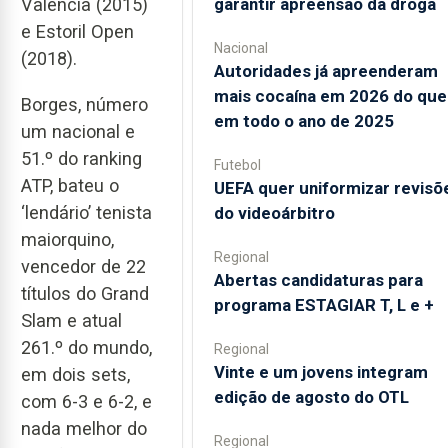
Valência (2015)
garantir apreensão da droga
e Estoril Open
Nacional
(2018).
Autoridades já apreenderam
mais cocaína em 2026 do que
Borges, número
em todo o ano de 2025
um nacional e
51.º do ranking
Futebol
ATP, bateu o
UEFA quer uniformizar revisõ
‘lendário’ tenista
do videoárbitro
maiorquino,
Regional
vencedor de 22
Abertas candidaturas para
títulos do Grand
programa ESTAGIAR T, L e +
Slam e atual
261.º do mundo,
Regional
Vinte e um jovens integram
em dois sets,
edição de agosto do OTL
com 6-3 e 6-2, e
nada melhor do
Regional