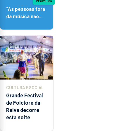
Premium
“As pessoas fora
da música não
têm a noção do
quão difícil é
produzir uma
música”
CULTURA E SOCIAL
Grande Festival
de Folclore da
Relva decorre
esta noite