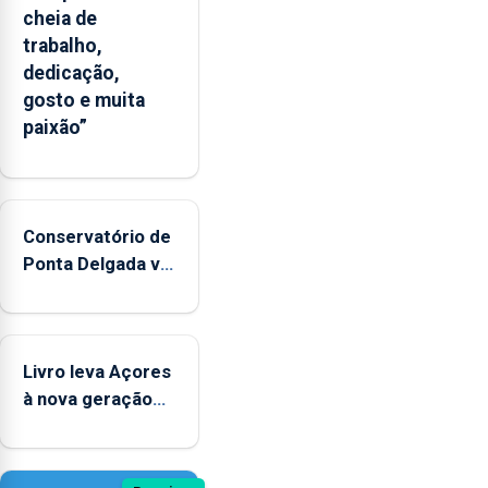
cheia de
trabalho,
dedicação,
gosto e muita
paixão”
Conservatório de
Ponta Delgada vai
contar com
novos
instrumentos
Livro leva Açores
à nova geração
açordescendente