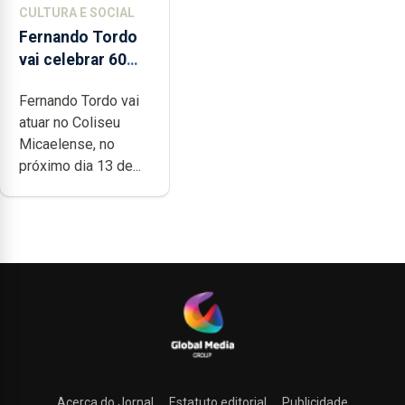
CULTURA E SOCIAL
Fernando Tordo
vai celebrar 60
anos de carreira
Fernando Tordo vai
no Coliseu
atuar no Coliseu
Micaelense
Micaelense, no
próximo dia 13 de...
Acerca do Jornal
Estatuto editorial
Publicidade