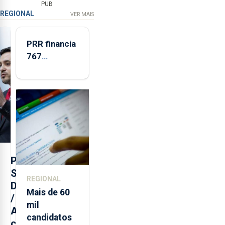
PUB
REGIONAL
VER MAIS
PRR financia
767
respostas
habitacionais
nos Açores
com
investimento
de 65 ME
P
S
REGIONAL
D
Mais de 60
/
mil
A
candidatos
ç