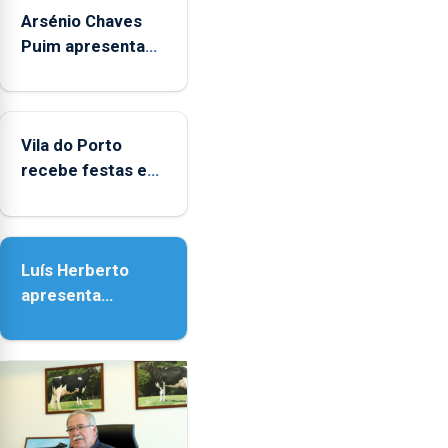
único
Arsénio Chaves
indicador
Puim apresenta
estatístico".
obras na
Biblioteca de Vila
do Porto
Vila do Porto
recebe festas em
honra de Nossa
Senhora da
Assunção
Luís Herberto
apresenta
‘Lugares da
Paisagem’