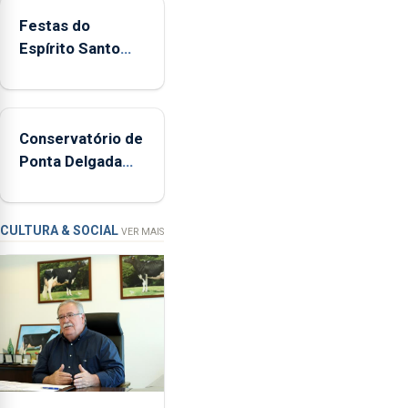
380
Festas do
ocorrências
Espírito Santo
e
mais ecológicas
mais
de
160
Conservatório de
inspeções
Ponta Delgada
relacionadas
vai contar com
com
novos
a
instrumentos
apanha
CULTURA & SOCIAL
VER MAIS
ilegal
de
lapas
entre
2022
e
2026.
A