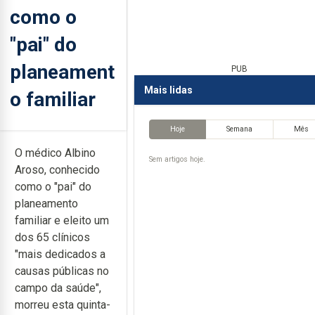
como o
"pai" do
planeament
PUB
Mais lidas
o familiar
Hoje
Semana
Mês
O médico Albino
Sem artigos hoje.
Aroso, conhecido
como o "pai" do
planeamento
familiar e eleito um
dos 65 clínicos
"mais dedicados a
causas públicas no
campo da saúde",
morreu esta quinta-