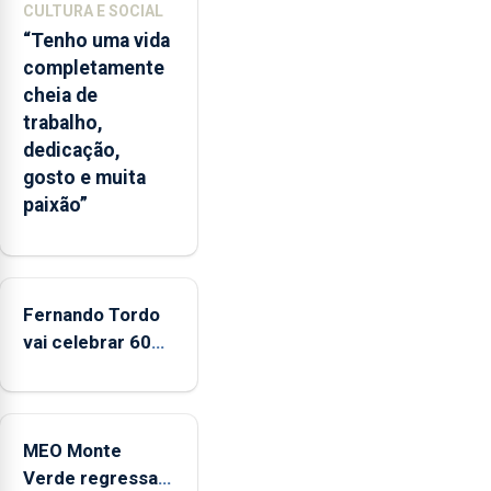
CULTURA E SOCIAL
ilha
“Tenho uma vida
das
completamente
Flores
cheia de
apresenta
trabalho,
um
dedicação,
“decréscimo
gosto e muita
significativo”
paixão”
da
CPUE
entre
2022
e
Fernando Tordo
2025
vai celebrar 60
anos de carreira
no Coliseu
Micaelense
MEO Monte
Verde regressa