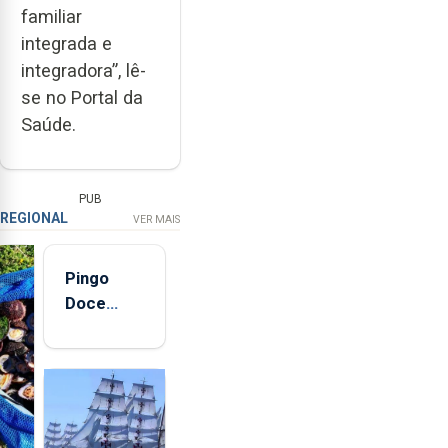
familiar
integrada e
integradora”, lê-
se no Portal da
Saúde.
PUB
REGIONAL
VER MAIS
Pingo
Doce
abre esta
quinta-
feira nova
loja em
São