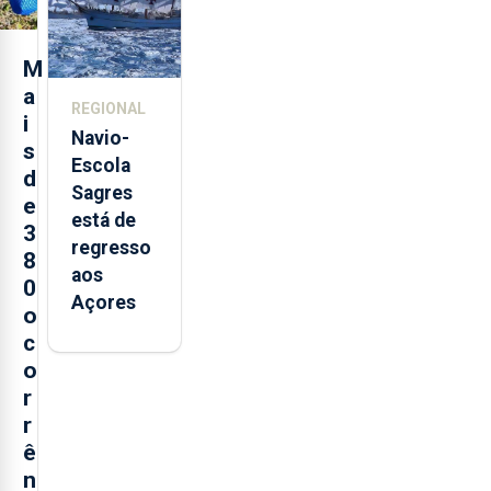
Sebastião
e cria 30
postos de
M
trabalho
a
REGIONAL
i
Navio-
s
Escola
d
Sagres
e
está de
3
regresso
8
aos
0
Açores
o
c
o
r
r
ê
n