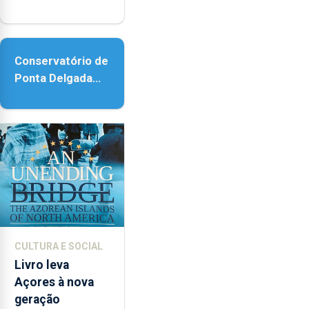
com reforço da
acessibilidade
Conservatório de
Ponta Delgada
vai contar com
novos
instrumentos
CULTURA E SOCIAL
Livro leva
Açores à nova
geração