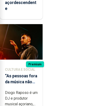
açordescendent
e
Premium
CULTURA E SOCIAL
“As pessoas fora
da música não
têm a noção do
Diogo Raposo é um
quão difícil é
DJ e produtor
produzir uma
musical açoriano,...
música”