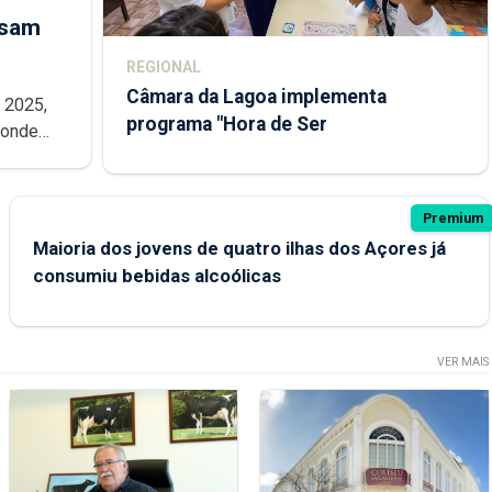
ssam
REGIONAL
Câmara da Lagoa implementa
e 2025,
programa "Hora de Ser
 onde
 NATO que
Premium
Maioria dos jovens de quatro ilhas dos Açores já
consumiu bebidas alcoólicas
VER MAIS