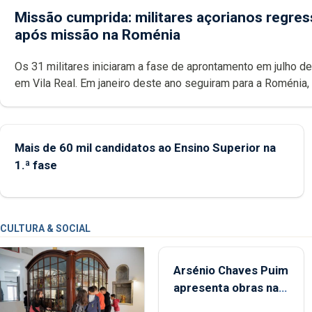
Missão cumprida: militares açorianos regre
após missão na Roménia
Os 31 militares iniciaram a fase de aprontamento em julho d
em Vila Real. Em janeiro deste ano seguiram para a Roménia,
integraram a 8.ª Força Nacional Destacada numa missão da
terminou em julho.
Mais de 60 mil candidatos ao Ensino Superior na
1.ª fase
CULTURA & SOCIAL
Arsénio Chaves Puim
apresenta obras na
Biblioteca de Vila do