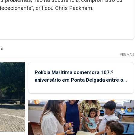
dececionante”, criticou Chris Packham.
UB
VER MAIS
Polícia Marítima comemora 107.º
aniversário em Ponta Delgada entre os
dias 5 e 13 de setembro