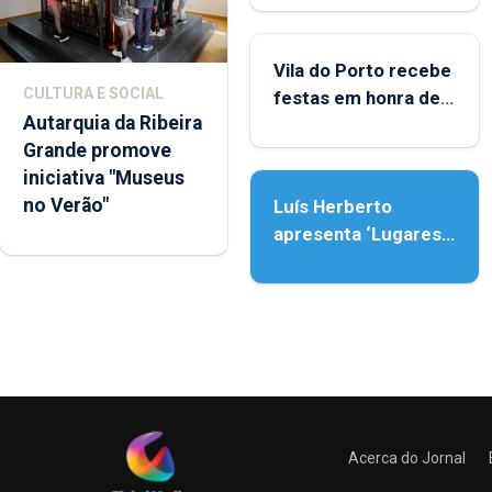
Porto
Vila do Porto recebe
CULTURA E SOCIAL
festas em honra de
Autarquia da Ribeira
Nossa Senhora da
Grande promove
Assunção
iniciativa "Museus
no Verão"
Luís Herberto
apresenta ‘Lugares
da Paisagem’
Acerca do Jornal