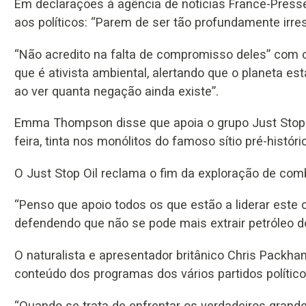
Em declarações à agência de notícias France-Presse
aos políticos: “Parem de ser tão profundamente irre
“Não acredito na falta de compromisso deles” com o c
que é ativista ambiental, alertando que o planeta e
ao ver quanta negação ainda existe”.
Emma Thompson disse que apoia o grupo Just Stop Oil
feira, tinta nos monólitos do famoso sítio pré-histór
O Just Stop Oil reclama o fim da exploração de comb
“Penso que apoio todos os que estão a liderar este
defendendo que não se pode mais extrair petróleo do
O naturalista e apresentador britânico Chris Packh
conteúdo dos programas dos vários partidos político
“Quando se trata de enfrentar os verdadeiros gran