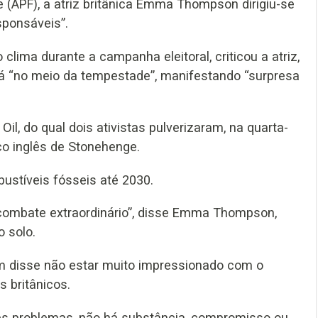
 (APF), a atriz britânica Emma Thompson dirigiu-se
sponsáveis”.
lima durante a campanha eleitoral, criticou a atriz,
stá “no meio da tempestade”, manifestando “surpresa
, do qual dois ativistas pulverizaram, na quarta-
ico inglês de Stonehenge.
ustíveis fósseis até 2030.
 combate extraordinário”, disse Emma Thompson,
 solo.
am disse não estar muito impressionado com o
s britânicos.
des problemas, não há substância, compromisso ou