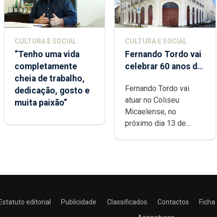
CULTURA E SOCIAL
CULTURA E SOCIAL
“Tenho uma vida
Fernando Tordo vai
completamente
celebrar 60 anos de
cheia de trabalho,
carreira no Coliseu
Fernando Tordo vai
dedicação, gosto e
Micaelense
atuar no Coliseu
muita paixão”
Micaelense, no
próximo dia 13 de...
Estatuto editorial
Publicidade
Classificados
Contactos
Ficha