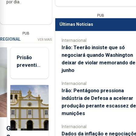
por dia.
PUB
Últimas Notícias
PUB
REGIONAL
VER MAIS
Internacional
Irão: Teerão insiste que só
negociará quando Washington
Prisão
deixar de violar memorando de
preventiva
junho
para
suspeito
Internacional
de coação
Irão: Pentágono pressiona
e
indústria de Defesa a acelerar
tentativa
produção perante escassez de
de
munições
violação
da prima
Internacional
G
em São
Dados da inflação e negociaçõ
o