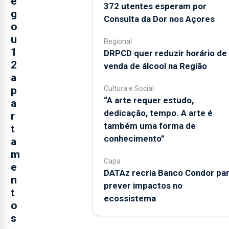
e
372 utentes esperam por
g
Consulta da Dor nos Açores
o
u
Regional
1
DRPCD quer reduzir horário de
2
venda de álcool na Região
a
p
Cultura e Social
“A arte requer estudo,
a
dedicação, tempo. A arte é
r
também uma forma de
t
conhecimento”
a
m
Capa
e
DATAz recria Banco Condor pa
n
prever impactos no
t
ecossistema
o
s