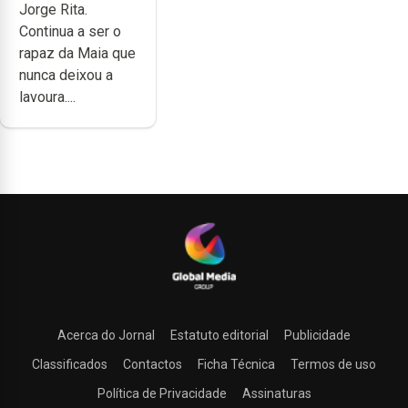
Jorge Rita.
cheia de
Continua a ser o
trabalho,
rapaz da Maia que
dedicação,
nunca deixou a
gosto e muita
lavoura....
paixão”
Acerca do Jornal
Estatuto editorial
Publicidade
Classificados
Contactos
Ficha Técnica
Termos de uso
Política de Privacidade
Assinaturas