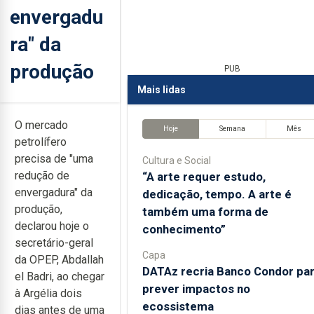
envergadu
ra" da
produção
PUB
Mais lidas
O mercado
Hoje
Semana
Mês
petrolífero
precisa de "uma
Cultura e Social
redução de
“A arte requer estudo,
envergadura" da
dedicação, tempo. A arte é
produção,
também uma forma de
declarou hoje o
conhecimento”
secretário-geral
Capa
da OPEP, Abdallah
DATAz recria Banco Condor pa
el Badri, ao chegar
prever impactos no
à Argélia dois
ecossistema
dias antes de uma