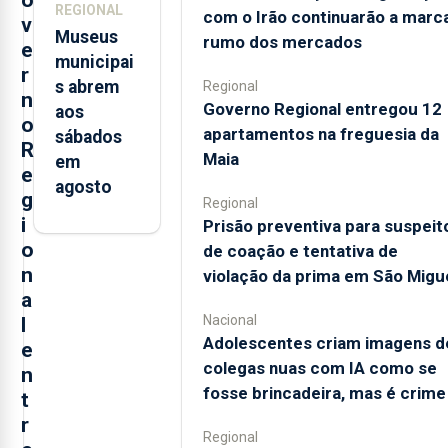
REGIONAL
Miguel
com o Irão continuarão a marc
v
Museus
rumo dos mercados
e
municipai
r
s abrem
Regional
n
Governo Regional entregou 12
aos
o
apartamentos na freguesia da
sábados
R
Maia
em
e
agosto
g
Regional
i
Prisão preventiva para suspeit
o
de coação e tentativa de
n
violação da prima em São Migu
a
Nacional
l
Adolescentes criam imagens d
e
colegas nuas com IA como se
n
fosse brincadeira, mas é crime
t
r
Regional