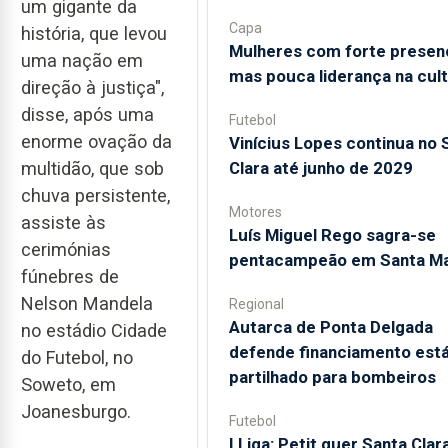
um gigante da
Capa
história, que levou
Mulheres com forte presen
uma nação em
mas pouca liderança na cul
direção à justiça",
disse, após uma
Futebol
enorme ovação da
Vinícius Lopes continua no 
Clara até junho de 2029
multidão, que sob
chuva persistente,
Motores
assiste às
Luís Miguel Rego sagra-se
cerimónias
pentacampeão em Santa Ma
fúnebres de
Nelson Mandela
Regional
Autarca de Ponta Delgada
no estádio Cidade
defende financiamento está
do Futebol, no
partilhado para bombeiros
Soweto, em
Joanesburgo.
Futebol
I Liga: Petit quer Santa Clar