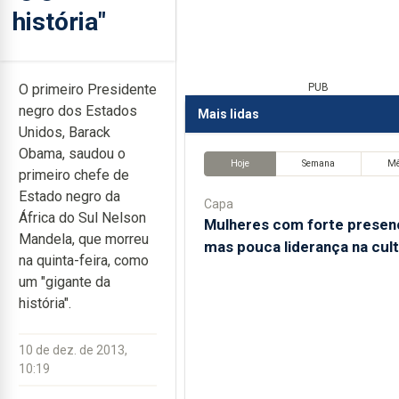
história"
O primeiro Presidente
PUB
negro dos Estados
Mais lidas
Unidos, Barack
Obama, saudou o
Hoje
Semana
M
primeiro chefe de
Estado negro da
Capa
África do Sul Nelson
Mulheres com forte presen
Mandela, que morreu
mas pouca liderança na cul
na quinta-feira, como
um "gigante da
história".
10 de dez. de 2013,
10:19