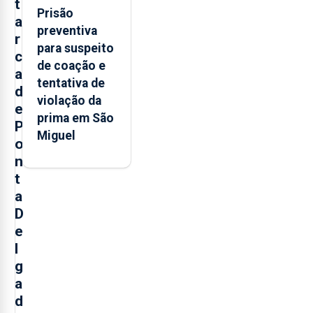
t
Prisão
a
preventiva
r
para suspeito
c
de coação e
a
tentativa de
d
violação da
e
prima em São
P
Miguel
o
n
t
a
D
e
l
g
a
d