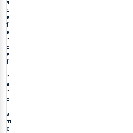
a
d
e
f
e
n
d
e
f
i
n
a
n
c
i
a
m
e