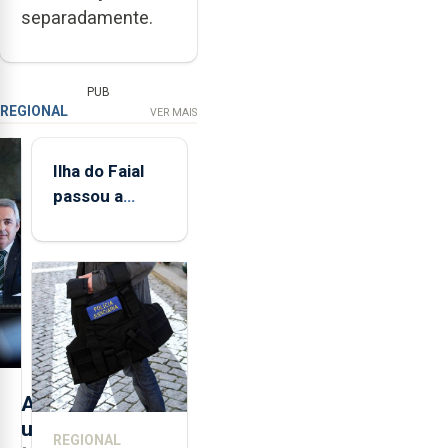
separadamente.
PUB
REGIONAL
VER MAIS
Ilha do Faial
passou a
integrar rede
de
monitorização
de infrassons
dos Açores
A
u
REGIONAL