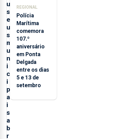
u
REGIONAL
s
Polícia
e
Marítima
u
comemora
s
107.º
m
aniversário
u
em Ponta
n
Delgada
i
entre os dias
c
5 e 13 de
i
setembro
p
a
i
s
a
b
r