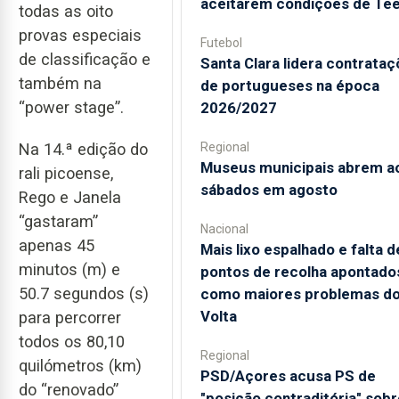
aceitarem condições de Te
todas as oito
provas especiais
Futebol
de classificação e
Santa Clara lidera contrata
também na
de portugueses na época
“power stage”.
2026/2027
Na 14.ª edição do
Regional
Museus municipais abrem a
rali picoense,
sábados em agosto
Rego e Janela
“gastaram”
Nacional
apenas 45
Mais lixo espalhado e falta d
minutos (m) e
pontos de recolha apontado
50.7 segundos (s)
como maiores problemas d
Volta
para percorrer
todos os 80,10
Regional
quilómetros (km)
PSD/Açores acusa PS de
do “renovado”
"posição contraditória" sobr