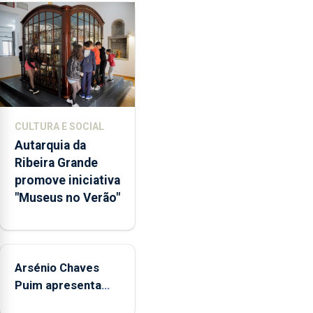
a
abertura
dos
museus
e
núcleos
museológicos
CULTURA E SOCIAL
integrados
Autarquia da
na
Ribeira Grande
Rede
promove iniciativa
Municipal
"Museus no Verão"
de
Museus
aos
sábados
Arsénio Chaves
durante
o
Puim apresenta
mês
obras na Biblioteca