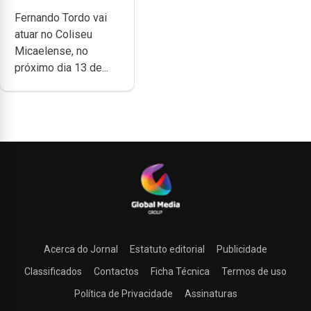
anos de carreira
Fernando Tordo vai
no Coliseu
atuar no Coliseu
Micaelense
Micaelense, no
próximo dia 13 de...
Acerca do Jornal
Estatuto editorial
Publicidade
Classificados
Contactos
Ficha Técnica
Termos de uso
Política de Privacidade
Assinaturas