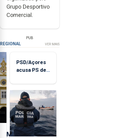
Grupo Desportivo
Comercial.
PUB
REGIONAL
VER MAIS
PSD/Açores
acusa PS de
"posição
contraditória"
sobre
evolução
turística
M