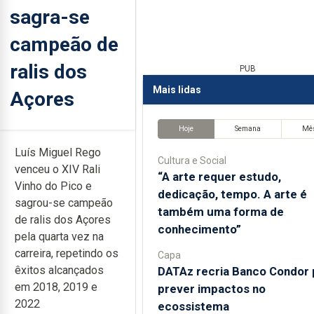
sagra-se
campeão de
ralis dos
PUB
Mais lidas
Açores
Hoje
Semana
Mê
Luís Miguel Rego
Cultura e Social
venceu o XIV Rali
“A arte requer estudo,
Vinho do Pico e
dedicação, tempo. A arte é
sagrou-se campeão
também uma forma de
de ralis dos Açores
conhecimento”
pela quarta vez na
carreira, repetindo os
Capa
êxitos alcançados
DATAz recria Banco Condor 
em 2018, 2019 e
prever impactos no
2022
ecossistema