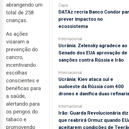
abrangendo um
Capa
DATAz recria Banco Condor pa
total de 258
prever impactos no
crianças.
ecossistema
As ações
Internacional
visaram a
Ucrânia: Zelensky agradece ao
prevenção do
Senado dos EUA aprovação de
cancro,
sanções contra Rússia e Irão
incentivando
escolhas
Internacional
Ucrânia: Kiev ataca sul e
conscientes e
sudoeste da Rússia com 400
benéficas para
drones e danifica duas refinari
a saúde,
alertando para
Internacional
os perigos do
Irão: Guarda Revolucionária diz
tabaco e
que reabrirá Ormuz quando EU
promovendo
aceitarem condições de Teerã