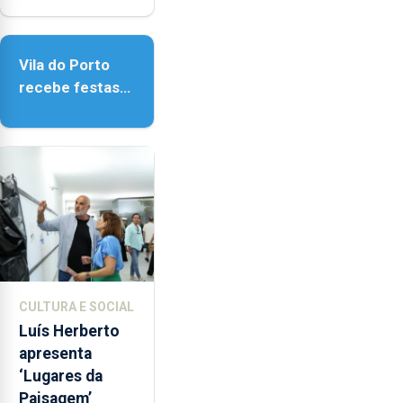
Biblioteca de
Vila do Porto
Vila do Porto
recebe festas
em honra de
Nossa Senhora
da Assunção
CULTURA E SOCIAL
Luís Herberto
apresenta
‘Lugares da
Paisagem’