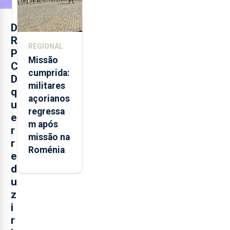
D
R
REGIONAL
P
Missão
C
cumprida:
D
militares
q
açorianos
u
regressa
e
m após
r
missão na
r
Roménia
e
d
u
z
i
r