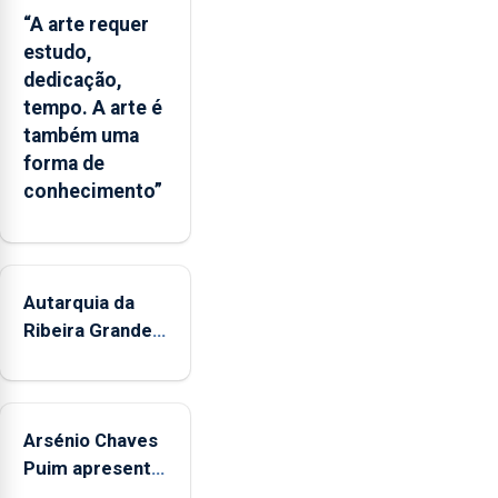
objetivo
“A arte requer
de
estudo,
diminuir
dedicação,
consumos
tempo. A arte é
excessivos
também uma
e
forma de
comportamentos
conhecimento”
de
risco.
Pedro
Fins
Autarquia da
elogia
o
Ribeira Grande
modelo
promove
introduzido
iniciativa
na
"Museus no
Madeira.
Arsénio Chaves
Verão"
Puim apresenta
obras na