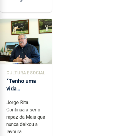
CULTURA E SOCIAL
“Tenho uma
vida
completamente
Jorge Rita.
cheia de
Continua a ser o
trabalho,
rapaz da Maia que
dedicação,
nunca deixou a
gosto e muita
lavoura....
paixão”