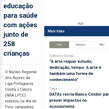
educação
para saúde
com ações
PUB
Mais lidas
junto de
258
Hoje
Semana
Mês
crianças
Cultura e Social
“A arte requer estudo,
dedicação, tempo. A arte é
O Núcleo Regional
também uma forma de
dos Açores da
conhecimento”
Liga Portuguesa
Capa
Contra o Cancro
DATAz recria Banco Condor pa
(NRA LPCC)
prever impactos no
realizou, na ilha do
ecossistema
Pico, campanhas