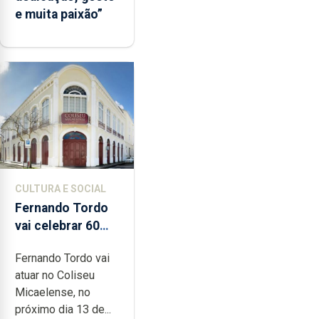
e muita paixão”
CULTURA E SOCIAL
Fernando Tordo
vai celebrar 60
anos de carreira
Fernando Tordo vai
no Coliseu
atuar no Coliseu
Micaelense
Micaelense, no
próximo dia 13 de...