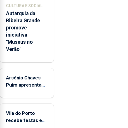
de
CULTURA E SOCIAL
competências
Autarquia da
pessoais,
Ribeira Grande
emocionais
promove
e
iniciativa
sociais
"Museus no
junto
Verão"
das
crianças
Arsénio Chaves
Puim apresenta
obras na
Biblioteca de Vila
do Porto
Vila do Porto
recebe festas em
honra de Nossa