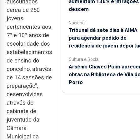
aumentam 136% e infrações
auscultados
descem
cerca de 250
jovens
Nacional
pertencentes aos
Tribunal dá sete dias à AIMA
7º e 10º anos de
para agendar pedido de
escolaridade dos
residência de jovem deporta
estabelecimentos
Cultura e Social
de ensino do
Arsénio Chaves Puim aprese
concelho, através
obras na Biblioteca de Vila d
de 14 sessões de
Porto
preparação",
desenvolvidas
através do
gabinete de
juventude da
Câmara
Municipal da