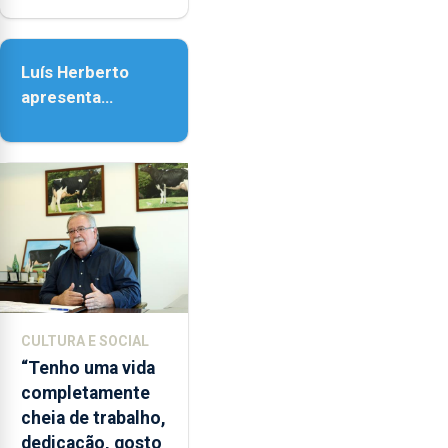
Senhora da
Assunção
Luís Herberto
apresenta
‘Lugares da
Paisagem’
CULTURA E SOCIAL
“Tenho uma vida
completamente
cheia de trabalho,
dedicação, gosto