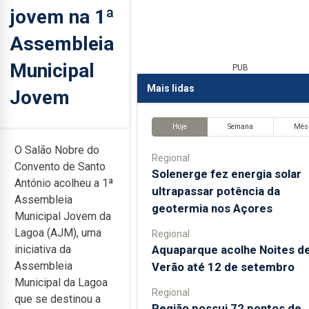
jovem na 1ª
Assembleia
Municipal
PUB
Mais lidas
Jovem
Hoje
Semana
Mês
O Salão Nobre do
Regional
Convento de Santo
Solenerge fez energia solar
António acolheu a 1ª
ultrapassar potência da
Assembleia
geotermia nos Açores
Municipal Jovem da
Lagoa (AJM), uma
Regional
Aquaparque acolhe Noites d
iniciativa da
Assembleia
Verão até 12 de setembro
Municipal da Lagoa
Regional
que se destinou a
Região possui 72 pontos de