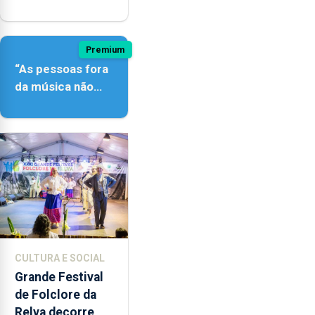
açordescendente
Premium
“As pessoas fora
da música não
têm a noção do
quão difícil é
produzir uma
música”
CULTURA E SOCIAL
Grande Festival
de Folclore da
Relva decorre