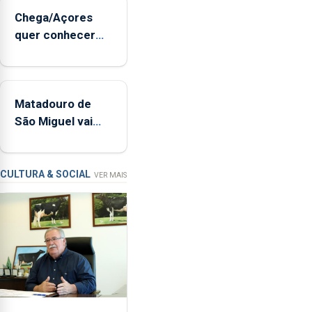
sopro,
Chega/Açores
uma
quer conhecer
harpa,
medidas para
tímpanos
controlar a dívida
e
pública regional
estrados,
Matadouro de
permitindo
São Miguel vai
reforçar
ser alvo de
as
requalificação
condições
de
CULTURA & SOCIAL
VER MAIS
ensino
da
instituição