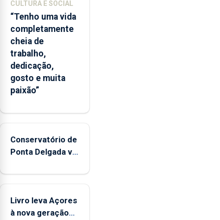
CULTURA E SOCIAL
“Tenho uma vida
completamente
cheia de
trabalho,
dedicação,
gosto e muita
paixão”
Conservatório de
Ponta Delgada vai
contar com
novos
instrumentos
Livro leva Açores
à nova geração