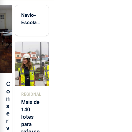
Navio-
Escola
Sagres
está de
regresso
aos
Açores
C
o
REGIONAL
n
Mais de
s
140
e
lotes
r
para
v
reforço