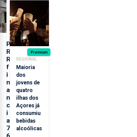
regressam
após
missão na
Roménia
P
R
Premium
R
REGIONAL
f
Maioria
i
dos
n
jovens de
a
quatro
n
ilhas dos
c
Açores já
i
consumiu
a
bebidas
7
alcoólicas
6