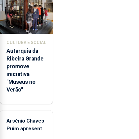
de
euros
e
abrange
767
respostas
CULTURA E SOCIAL
habitacionais,
Autarquia da
anunciou
Ribeira Grande
o
promove
Governo
iniciativa
Regional.
"Museus no
Verão"
Arsénio Chaves
Puim apresenta
obras na