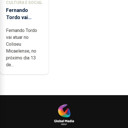
CULTURA E SOCIAL
Fernando
Tordo vai
celebrar 60
Fernando Tordo
anos de
vai atuar no
carreira no
Coliseu
Coliseu
Micaelense, no
Micaelense
próximo dia 13
de...