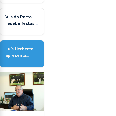
Biblioteca de
Vila do Porto
Vila do Porto
recebe festas
em honra de
Nossa Senhora
da Assunção
Luís Herberto
apresenta
‘Lugares da
Paisagem’