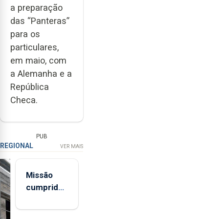
a preparação
das “Panteras”
para os
particulares,
em maio, com
a Alemanha e a
República
Checa.
PUB
REGIONAL
VER MAIS
Missão
cumprida:
militares
açorianos