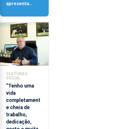
apresenta
‘Lugares da
Paisagem’
CULTURA E
SOCIAL
“Tenho uma
vida
completament
e cheia de
trabalho,
dedicação,
gosto e muita