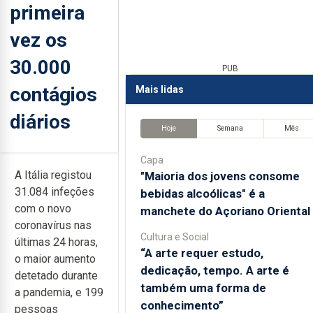
primeira
vez os
30.000
PUB
contágios
Mais lidas
diários
Hoje
Semana
Mês
Capa
A Itália registou
"Maioria dos jovens consome
31.084 infeções
bebidas alcoólicas" é a
com o novo
manchete do Açoriano Oriental
coronavírus nas
Cultura e Social
últimas 24 horas,
“A arte requer estudo,
o maior aumento
dedicação, tempo. A arte é
detetado durante
também uma forma de
a pandemia, e 199
conhecimento”
pessoas