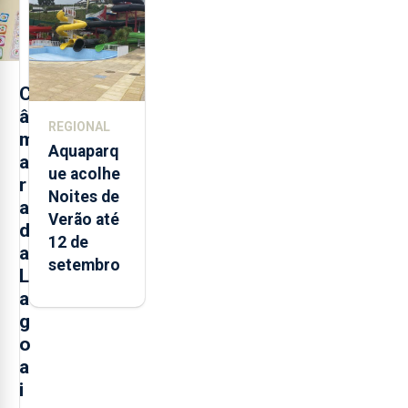
entre
2021 e
2025 nos
Açores
C
â
REGIONAL
m
Aquaparq
a
ue acolhe
r
Noites de
a
Verão até
d
12 de
a
setembro
L
a
g
o
a
i