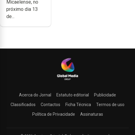
Micaelense, no
Micaelense
próximo dia 13
de...
Acerca do Jornal
Estatuto editorial
Publicidade
Classificados
Contactos
Ficha Técnica
Termos de uso
Política de Privacidade
Assinaturas