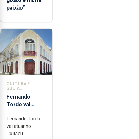
paixão”
CULTURA E
SOCIAL
Fernando
Tordo vai
celebrar 60
Fernando Tordo
anos de
vai atuar no
carreira no
Coliseu
Coliseu