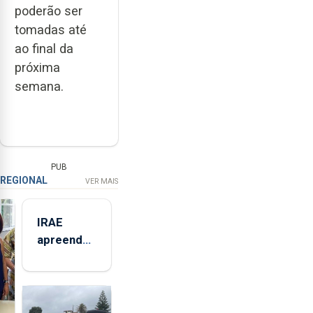
poderão ser
tomadas até
ao final da
próxima
semana.
PUB
REGIONAL
VER MAIS
IRAE
apreendeu
mais de 32
toneladas
de
alimentos