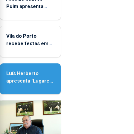
um
Puim apresenta
único
obras na Biblioteca
indicador
de Vila do Porto
estatístico".
Vila do Porto
recebe festas em
honra de Nossa
Senhora da
Assunção
Luís Herberto
apresenta ‘Lugares
da Paisagem’