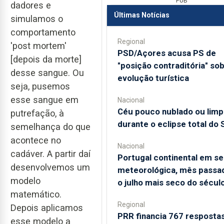
PUB
dadores e
Últimas Notícias
simulamos o
comportamento
Regional
'post mortem'
PSD/Açores acusa PS de
[depois da morte]
"posição contraditória" so
desse sangue. Ou
evolução turística
seja, pusemos
esse sangue em
Nacional
Céu pouco nublado ou limp
putrefação, à
durante o eclipse total do 
semelhança do que
acontece no
Nacional
cadáver. A partir daí
Portugal continental em s
desenvolvemos um
meteorológica, mês passad
modelo
o julho mais seco do sécul
matemático.
Regional
Depois aplicamos
PRR financia 767 resposta
esse modelo a