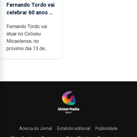
Fernando Tordo vai
celebrar 60 anos de
carreira no Coliseu
Fernando Tordo vai
Micaelense
atuar no Coliseu
Micaelense, no
próximo dia 13 de...
Acerca do Jornal
Estatuto editorial
Publicidade