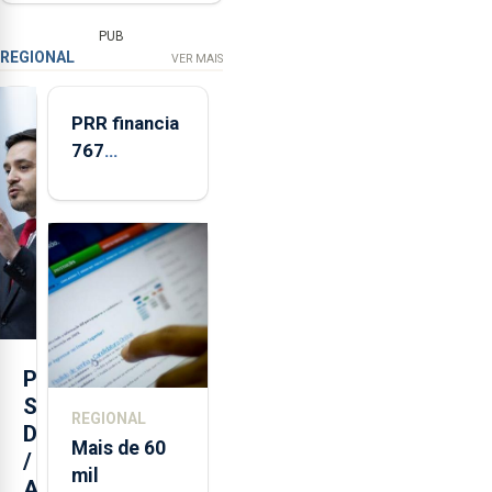
PUB
REGIONAL
VER MAIS
PRR financia
767
respostas
habitacionais
nos Açores
com
investimento
de 65 ME
P
S
REGIONAL
D
Mais de 60
/
mil
A