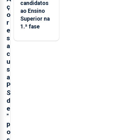
candidatos
ç
ao Ensino
o
Superior na
r
1.ª fase
e
s
a
c
u
s
a
P
S
d
e
"
p
o
s