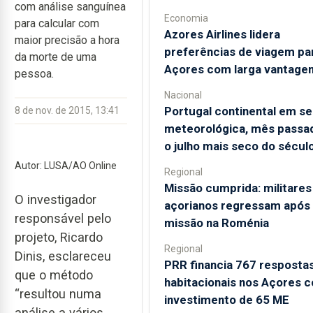
com análise sanguínea
Economia
para calcular com
Azores Airlines lidera
maior precisão a hora
preferências de viagem pa
da morte de uma
Açores com larga vantage
pessoa.
Nacional
Portugal continental em s
8 de nov. de 2015, 13:41
meteorológica, mês passad
o julho mais seco do sécul
Autor: LUSA/AO Online
Regional
Missão cumprida: militares
O investigador
açorianos regressam após
responsável pelo
missão na Roménia
projeto, Ricardo
Regional
Dinis, esclareceu
PRR financia 767 resposta
que o método
habitacionais nos Açores 
“resultou numa
investimento de 65 ME
análise a vários