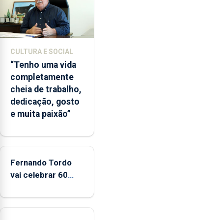
2022
e
2026.
A
CULTURA E SOCIAL
ilha
“Tenho uma vida
das
completamente
Flores
cheia de trabalho,
apresenta
dedicação, gosto
um
e muita paixão”
“decréscimo
significativo”
da
CPUE
entre
Fernando Tordo
2022
vai celebrar 60
e
anos de carreira
2025
no Coliseu
Micaelense