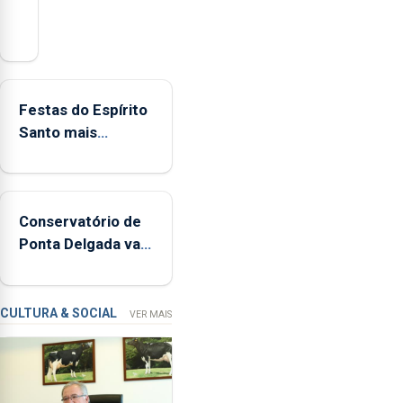
Açores
registaram
mais
de
380
Festas do Espírito
ocorrências
Santo mais
e
ecológicas
mais
de
160
Conservatório de
inspeções
Ponta Delgada vai
relacionadas
contar com novos
com
instrumentos
a
apanha
CULTURA & SOCIAL
VER MAIS
ilegal
de
lapas
entre