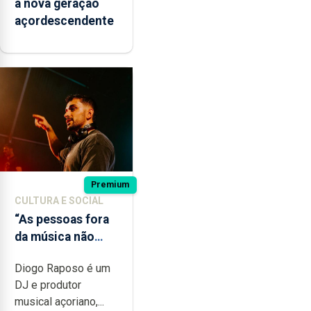
à nova geração
açordescendente
Premium
CULTURA E SOCIAL
“As pessoas fora
da música não
têm a noção do
Diogo Raposo é um
quão difícil é
DJ e produtor
produzir uma
musical açoriano,...
música”