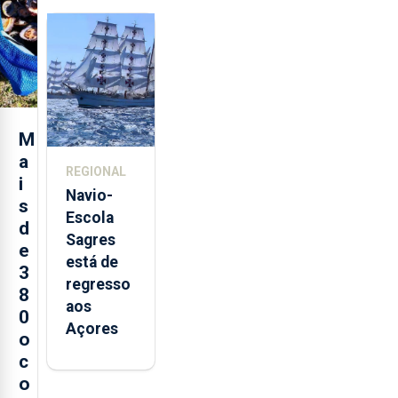
feira nova
loja em
São
Sebastião
e cria 30
postos de
M
trabalho
a
REGIONAL
i
Navio-
s
Escola
d
Sagres
e
está de
3
regresso
8
aos
0
Açores
o
c
o