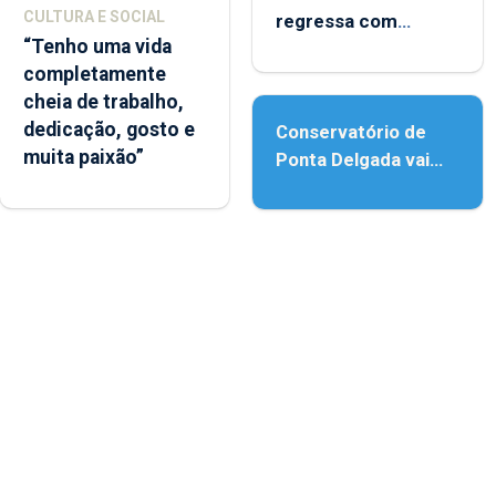
CULTURA E SOCIAL
regressa com
“Tenho uma vida
reforço da
completamente
acessibilidade
cheia de trabalho,
dedicação, gosto e
Conservatório de
muita paixão”
Ponta Delgada vai
contar com novos
instrumentos