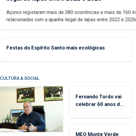
Açores registaram mais de 380 ocorrências e mais de 160 inspeções
relacionadas com a apanha ilegal de lapas entre 2022 e 2026. A ilha
das Flores apresenta um “decréscimo significativo” da CPUE entr
2022 e 2025
Festas do Espírito Santo mais ecológicas
CULTURA & SOCIAL
Fernando Tordo vai
celebrar 60 anos de
carreira no Coliseu
Micaelense
MEO Monte Verde