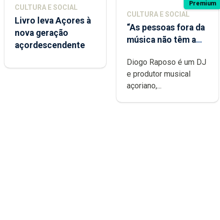
Premium
CULTURA E SOCIAL
CULTURA E SOCIAL
Livro leva Açores à
“As pessoas fora da
nova geração
música não têm a
açordescendente
noção do quão
Diogo Raposo é um DJ
difícil é produzir
e produtor musical
uma música”
açoriano,...