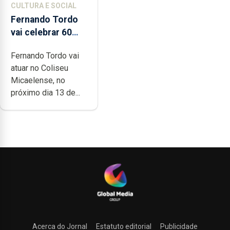
CULTURA E SOCIAL
Fernando Tordo
vai celebrar 60
anos de carreira
Fernando Tordo vai
no Coliseu
atuar no Coliseu
Micaelense
Micaelense, no
próximo dia 13 de...
Acerca do Jornal
Estatuto editorial
Publicidade