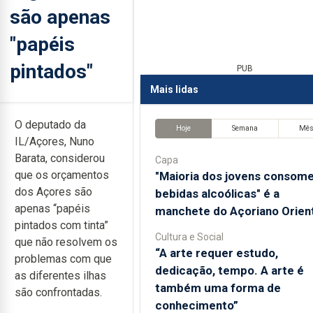
são apenas
"papéis
pintados"
PUB
Mais lidas
O deputado da
Hoje
Semana
Mê
IL/Açores, Nuno
Barata, considerou
Capa
que os orçamentos
"Maioria dos jovens consom
dos Açores são
bebidas alcoólicas" é a
apenas “papéis
manchete do Açoriano Orient
pintados com tinta”
Cultura e Social
que não resolvem os
“A arte requer estudo,
problemas com que
dedicação, tempo. A arte é
as diferentes ilhas
também uma forma de
são confrontadas.
conhecimento”