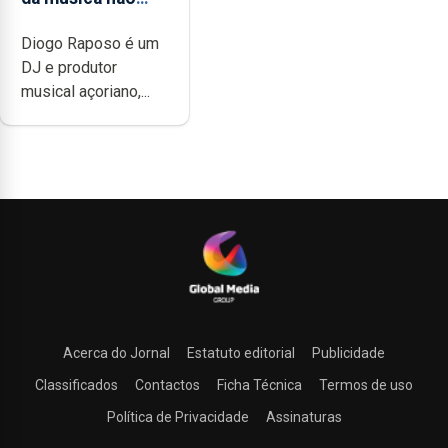
têm a noção do
Diogo Raposo é um
quão difícil é
DJ e produtor
produzir uma
musical açoriano,...
música”
Acerca do Jornal
Estatuto editorial
Publicidade
Classificados
Contactos
Ficha Técnica
Termos de uso
Política de Privacidade
Assinaturas