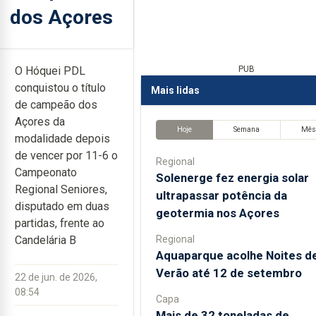
dos Açores
O Hóquei PDL
PUB
conquistou o título
Mais lidas
de campeão dos
Açores da
Hoje
Semana
Mê
modalidade depois
de vencer por 11-6 o
Regional
Campeonato
Solenerge fez energia solar
Regional Seniores,
ultrapassar potência da
disputado em duas
geotermia nos Açores
partidas, frente ao
Regional
Candelária B
Aquaparque acolhe Noites d
Verão até 12 de setembro
22 de jun. de 2026,
08:54
Capa
Mais de 32 toneladas de