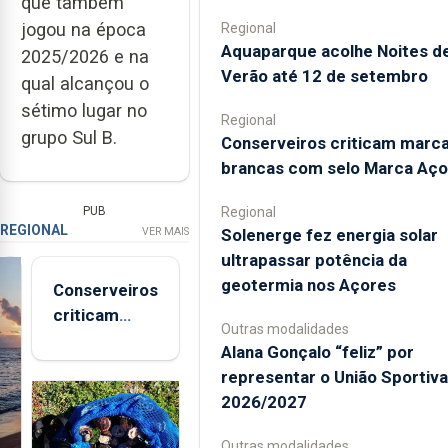
que também
jogou na época
Regional
Aquaparque acolhe Noites d
2025/2026 e na
Verão até 12 de setembro
qual alcançou o
sétimo lugar no
Regional
grupo Sul B.
Conserveiros criticam marc
brancas com selo Marca Aço
Regional
PUB
REGIONAL
Solenerge fez energia solar
VER MAIS
ultrapassar potência da
geotermia nos Açores
Conserveiros
criticam
Outras modalidades
marcas
Alana Gonçalo “feliz” por
brancas com
representar o União Sportiv
selo Marca
2026/2027
Açores
Outras modalidades