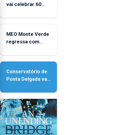
vai celebrar 60
anos de carreira
no Coliseu
Micaelense
MEO Monte Verde
regressa com
reforço da
acessibilidade
Conservatório de
Ponta Delgada vai
contar com novos
instrumentos