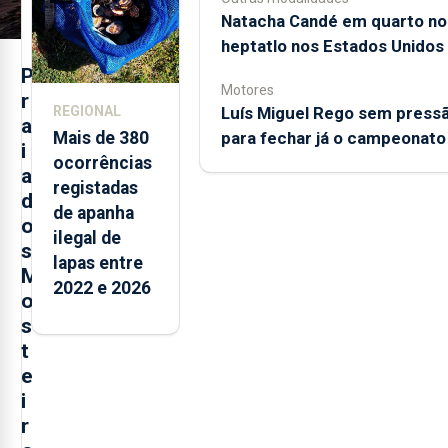
Natacha Candé em quarto no
heptatlo nos Estados Unidos
P
Motores
r
Luís Miguel Rego sem press
REGIONAL
a
para fechar já o campeonato
Mais de 380
i
ocorrências
a
registadas
d
de apanha
o
ilegal de
s
lapas entre
M
2022 e 2026
o
s
t
e
i
r