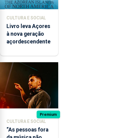
CULTURA E SOCIAL
Livro leva Açores
à nova geração
açordescendente
Premium
CULTURA E SOCIAL
“As pessoas fora
da música não