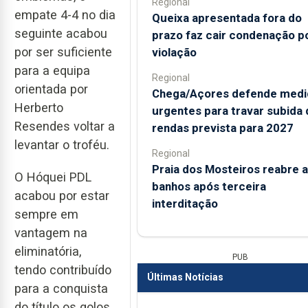
Regional
empate 4-4 no dia
Queixa apresentada fora do
seguinte acabou
prazo faz cair condenação p
por ser suficiente
violação
para a equipa
Regional
orientada por
Chega/Açores defende medi
Herberto
urgentes para travar subida 
Resendes voltar a
rendas prevista para 2027
levantar o troféu.
Regional
Praia dos Mosteiros reabre a
O Hóquei PDL
banhos após terceira
acabou por estar
interditação
sempre em
vantagem na
eliminatória,
PUB
tendo contribuído
Últimas Notícias
para a conquista
do título os golos