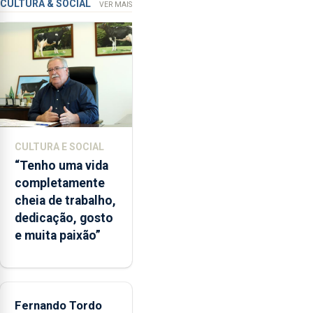
violação
CULTURA & SOCIAL
VER MAIS
microbiológica”,
pela
terceira
vez
desde
o
início
da
época
CULTURA E SOCIAL
balnear
“Tenho uma vida
completamente
cheia de trabalho,
dedicação, gosto
e muita paixão”
Fernando Tordo