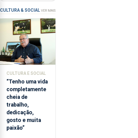
novos
a
instrumentos
apanha
CULTURA & SOCIAL
VER MAIS
ilegal
de
lapas
entre
2022
e
2026.
A
CULTURA E SOCIAL
ilha
“Tenho uma vida
das
completamente
Flores
cheia de
apresenta
trabalho,
um
dedicação,
“decréscimo
gosto e muita
significativo”
paixão”
da
CPUE