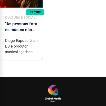
Premium
CULTURA E SOCIAL
“As pessoas fora
da música não
têm a noção do
Diogo Raposo é um
quão difícil é
DJ e produtor
produzir uma
musical açoriano,...
música”