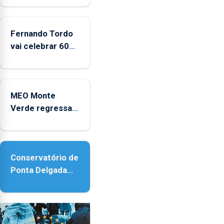
entre
2022
e
Fernando Tordo
2025
vai celebrar 60
anos de carreira
no Coliseu
Micaelense
MEO Monte
Verde regressa
com reforço da
acessibilidade
Conservatório de
Ponta Delgada
vai contar com
novos
instrumentos