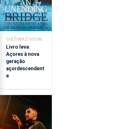
CULTURA E SOCIAL
Livro leva
Açores à nova
geração
açordescendent
e