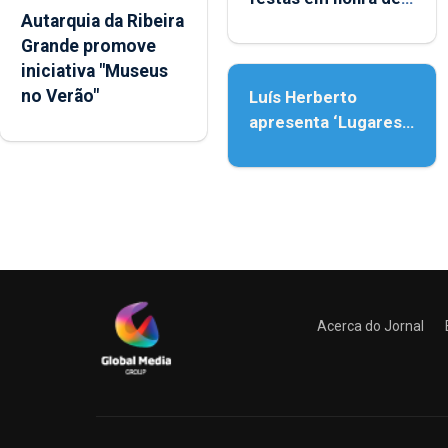
Autarquia da Ribeira
Nossa Senhora da
Grande promove
Assunção
iniciativa "Museus
no Verão"
Luís Herberto
apresenta ‘Lugares
da Paisagem’
Acerca do Jornal