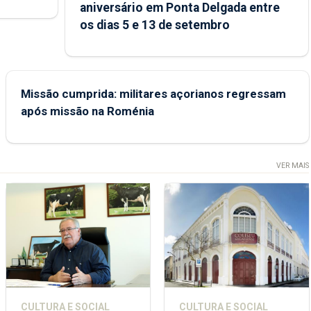
aniversário em Ponta Delgada entre
 sábados
os dias 5 e 13 de setembro
Missão cumprida: militares açorianos regressam
após missão na Roménia
VER MAIS
CULTURA E SOCIAL
CULTURA E SOCIAL