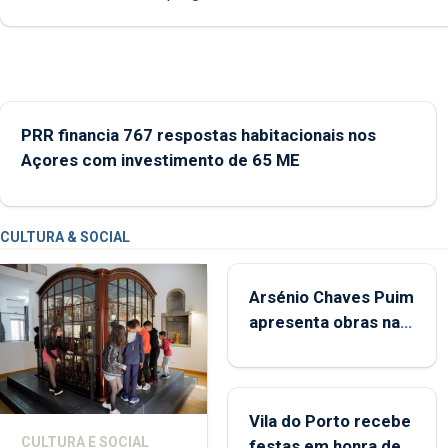
museológicos integrados na Rede Municipal de Museus aos
durante o mês de agosto, entre as 14h00 e as 18h00.
PRR financia 767 respostas habitacionais nos
Açores com investimento de 65 ME
CULTURA & SOCIAL
Arsénio Chaves Puim
apresenta obras na
Biblioteca de Vila do
Porto
Vila do Porto recebe
CULTURA E SOCIAL
festas em honra de