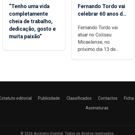
“Tenho uma vida
Fernando Tordo vai
completamente
celebrar 60 anos de
cheia de trabalho,
carreira no Coliseu
Fernando Tordo vai
dedicação, gosto e
Micaelense
atuar no Coliseu
muita paixão”
Micaelense, no
próximo dia 13 de...
Estatuto editorial
Publicidade
Classificados
Contactos
Ficha
Assinaturas
© 2026 Açoriano Oriental. Todos os direitos reservados.