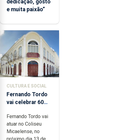
dedicação, gosto
e muita paixão”
CULTURA E SOCIAL
Fernando Tordo
vai celebrar 60
anos de carreira
Fernando Tordo vai
no Coliseu
atuar no Coliseu
Micaelense
Micaelense, no
próximo dia 13 de...