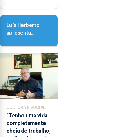
honra de Nossa
Senhora da
Assunção
Luís Herberto
apresenta
‘Lugares da
Paisagem’
CULTURA E SOCIAL
“Tenho uma vida
completamente
cheia de trabalho,