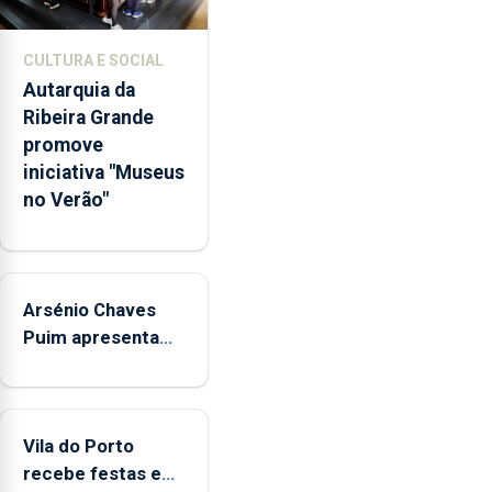
promoção
de
CULTURA E SOCIAL
competências
Autarquia da
pessoais,
Ribeira Grande
emocionais
promove
e
iniciativa "Museus
sociais
no Verão"
junto
das
crianças
Arsénio Chaves
Puim apresenta
obras na
Biblioteca de Vila
do Porto
Vila do Porto
recebe festas em