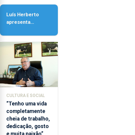
Assunção
Luís Herberto
apresenta
‘Lugares da
Paisagem’
CULTURA E SOCIAL
“Tenho uma vida
completamente
cheia de trabalho,
dedicação, gosto
e muita paixão”