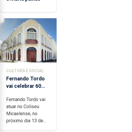
CULTURA E SOCIAL
Fernando Tordo
vai celebrar 60
anos de carreira
Fernando Tordo vai
no Coliseu
atuar no Coliseu
Micaelense
Micaelense, no
próximo dia 13 de...