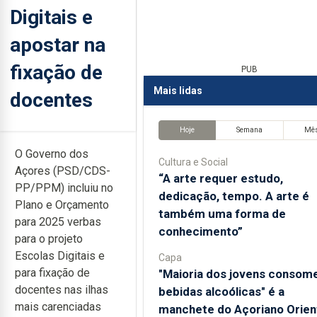
Digitais e
apostar na
fixação de
PUB
Mais lidas
docentes
Hoje
Semana
Mê
O Governo dos
Cultura e Social
Açores (PSD/CDS-
“A arte requer estudo,
PP/PPM) incluiu no
dedicação, tempo. A arte é
Plano e Orçamento
também uma forma de
para 2025 verbas
conhecimento”
para o projeto
Escolas Digitais e
Capa
para fixação de
"Maioria dos jovens consom
docentes nas ilhas
bebidas alcoólicas" é a
mais carenciadas
manchete do Açoriano Orien