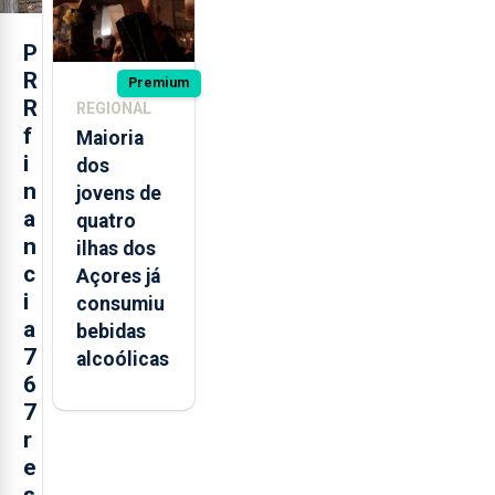
P
R
Premium
R
REGIONAL
f
Maioria
i
dos
n
jovens de
a
quatro
n
ilhas dos
c
Açores já
i
consumiu
a
bebidas
7
alcoólicas
6
7
r
e