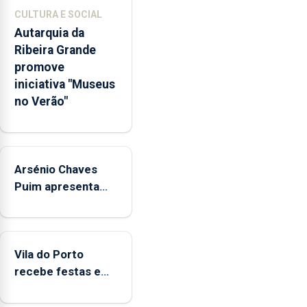
767
CULTURA E SOCIAL
respostas
Autarquia da
habitacionais,
Ribeira Grande
anunciou
promove
o
iniciativa "Museus
Governo
no Verão"
Regional.
Arsénio Chaves
Puim apresenta
obras na Biblioteca
de Vila do Porto
Vila do Porto
recebe festas em
honra de Nossa
Senhora da