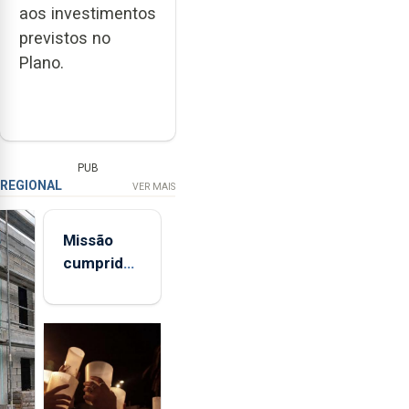
aos investimentos
previstos no
Plano.
PUB
REGIONAL
VER MAIS
Missão
cumprida:
militares
açorianos
regressam
após
missão na
Roménia