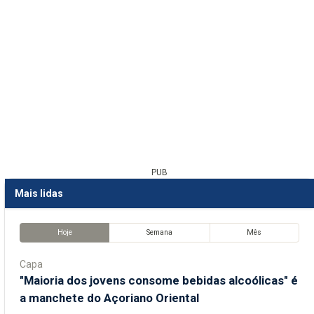
PUB
Mais lidas
Hoje
Semana
Mês
Capa
"Maioria dos jovens consome bebidas alcoólicas" é
a manchete do Açoriano Oriental