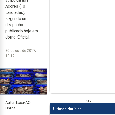
atribuída aos
Açores (10
toneladas),
segundo um
despacho
publicado hoje em
Jornal Oficial.
30 de out. de 2017,
12:17
PUB
Autor: Lusa/AO
Online
Últimas Notícias