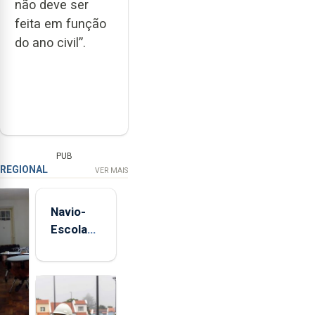
não deve ser
feita em função
do ano civil”.
PUB
REGIONAL
VER MAIS
Navio-
Escola
Sagres
está de
regresso
aos