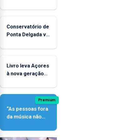
Conservatório de
Ponta Delgada vai
contar com
novos
instrumentos
Livro leva Açores
à nova geração
açordescendente
Premium
“As pessoas fora
da música não
têm a noção do
quão difícil é
produzir uma