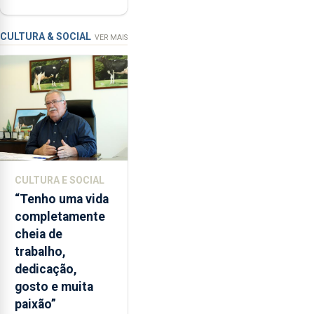
ser alvo de
as
requalificação
condições
de
CULTURA & SOCIAL
VER MAIS
ensino
da
instituição
CULTURA E SOCIAL
“Tenho uma vida
completamente
cheia de
trabalho,
dedicação,
gosto e muita
paixão”