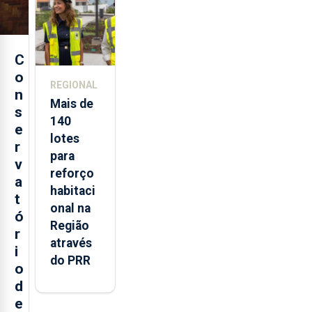
Açores
C
o
REGIONAL
n
Mais de
s
140
e
lotes
r
para
v
reforço
a
habitaci
t
onal na
ó
Região
r
através
i
do PRR
o
d
e