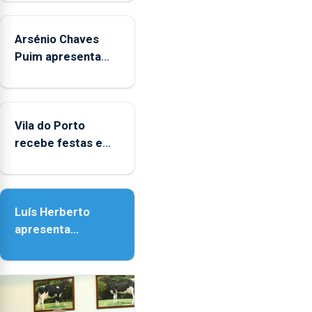
aos
sábados
Arsénio Chaves
durante
o
Puim apresenta
mês
obras na Biblioteca
de
de Vila do Porto
agosto,
entre
Vila do Porto
as
recebe festas em
14h00
honra de Nossa
e
Senhora da
as
Assunção
18h00.
Luís Herberto
apresenta
‘Lugares da
Paisagem’