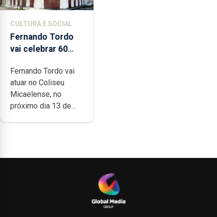
CULTURA E SOCIAL
Fernando Tordo
vai celebrar 60
anos de carreira
Fernando Tordo vai
no Coliseu
atuar no Coliseu
Micaelense
Micaelense, no
próximo dia 13 de...