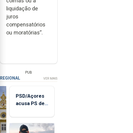
coimas ou a
liquidação de
juros
compensatórios
ou moratórias”.
PUB
REGIONAL
VER MAIS
PSD/Açores
acusa PS de
"posição
contraditória"
sobre