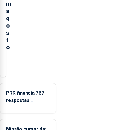
m
a
g
o
s
t
o
A
Câmara
Municipal
da
Ribeira
PRR financia 767
Grande
respostas
está
habitacionais nos
a
Açores com
promover
investimento de 65
a
Missão cumprida:
ME