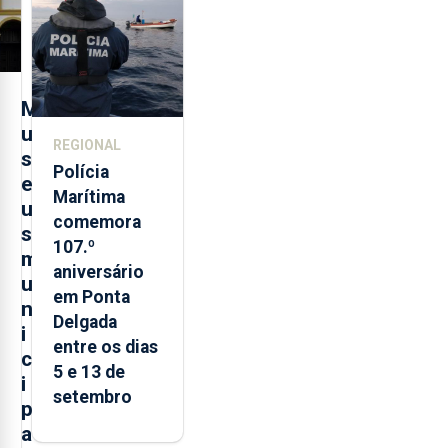
evolução
turística
M
u
REGIONAL
s
Polícia
e
Marítima
u
comemora
s
107.º
m
aniversário
u
em Ponta
n
Delgada
i
entre os dias
c
5 e 13 de
i
setembro
p
a