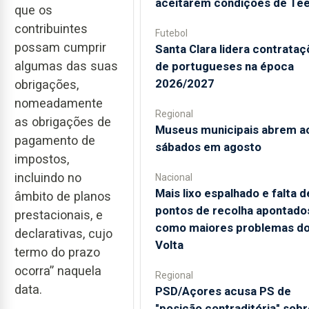
aceitarem condições de Te
que os
contribuintes
Futebol
possam cumprir
Santa Clara lidera contrata
algumas das suas
de portugueses na época
2026/2027
obrigações,
nomeadamente
Regional
as obrigações de
Museus municipais abrem a
pagamento de
sábados em agosto
impostos,
incluindo no
Nacional
Mais lixo espalhado e falta d
âmbito de planos
pontos de recolha apontado
prestacionais, e
como maiores problemas d
declarativas, cujo
Volta
termo do prazo
ocorra” naquela
Regional
data.
PSD/Açores acusa PS de
"posição contraditória" sobr