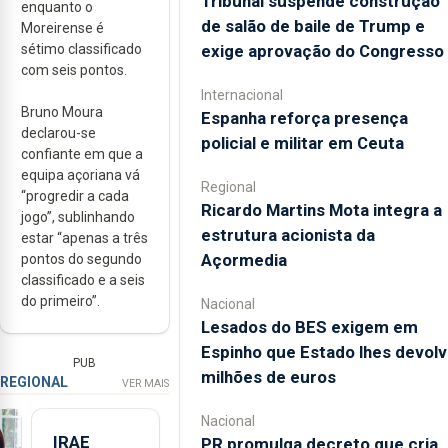
Tribunal suspende construção
enquanto o
de salão de baile de Trump e
Moreirense é
exige aprovação do Congresso
sétimo classificado
com seis pontos.
Internacional
Bruno Moura
Espanha reforça presença
declarou-se
policial e militar em Ceuta
confiante em que a
equipa açoriana vá
Regional
“progredir a cada
Ricardo Martins Mota integra a
jogo”, sublinhando
estrutura acionista da
estar “apenas a três
Açormedia
pontos do segundo
classificado e a seis
do primeiro”.
Nacional
Lesados do BES exigem em
Espinho que Estado lhes devolv
PUB
milhões de euros
REGIONAL
VER MAIS
Nacional
IRAE
PR promulga decreto que cria