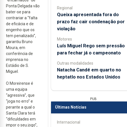
"encarnados" de
Ponta Delgada vão
Regional
bater-se para
Queixa apresentada fora do
contrariar a “falta
prazo faz cair condenação por
de eficácia e de
violação
engenho que os
tem penalizado”,
Motores
garantiu Bruno
Luís Miguel Rego sem pressão
Moura, em
para fechar já o campeonato
conferência de
imprensa no
Outras modalidades
Estádio de S.
Natacha Candé em quarto no
Miguel.
heptatlo nos Estados Unidos
O Moreirense é
uma equipa
“agressiva”, que
PUB
“joga no erro” e
Últimas Notícias
perante a qual o
Santa Clara terá
“dificuldades em
Internacional
impor o seu jogo”,