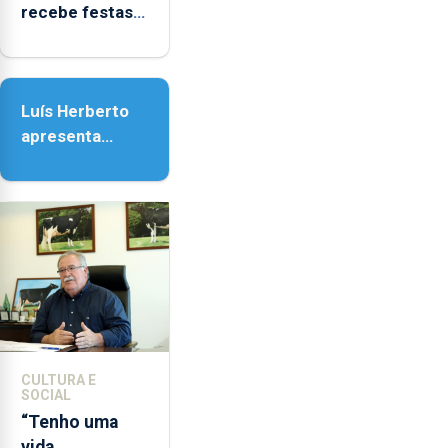
recebe festas
em honra de
Nossa Senhora
da Assunção
Luís Herberto
apresenta
‘Lugares da
Paisagem’
CULTURA E
SOCIAL
“Tenho uma
vida