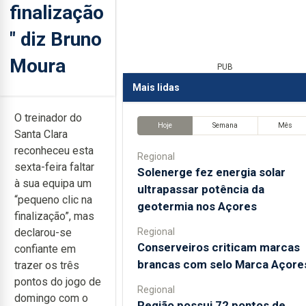
finalização
" diz Bruno
Moura
PUB
Mais lidas
O treinador do
Hoje
Semana
Mês
Santa Clara
reconheceu esta
Regional
sexta-feira faltar
Solenerge fez energia solar
à sua equipa um
ultrapassar potência da
“pequeno clic na
geotermia nos Açores
finalização”, mas
Regional
declarou-se
Conserveiros criticam marcas
confiante em
brancas com selo Marca Açore
trazer os três
pontos do jogo de
Regional
domingo com o
Região possui 72 pontos de