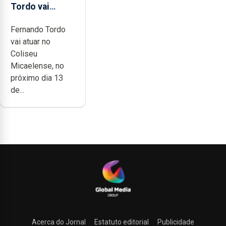
Tordo vai
celebrar 60
Fernando Tordo
anos de
vai atuar no
carreira no
Coliseu
Coliseu
Micaelense, no
Micaelense
próximo dia 13
de...
Acerca do Jornal
Estatuto editorial
Publicidade