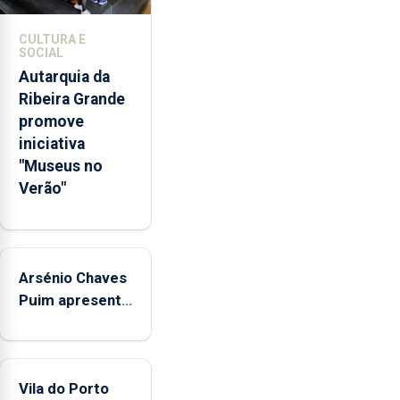
de
competências
CULTURA E
pessoais,
SOCIAL
emocionais
Autarquia da
e
Ribeira Grande
sociais
promove
junto
iniciativa
das
"Museus no
crianças
Verão"
Arsénio Chaves
Puim apresenta
obras na
Biblioteca de
Vila do Porto
Vila do Porto