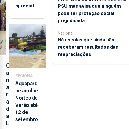
apreendeu
PSU mas avisa que ninguém
mais de 32
pode ter proteção social
toneladas
prejudicada
de
Nacional
alimentos
Há escolas que ainda não
entre
receberam resultados das
2021 e
reapreciações
2025 nos
Açores
C
â
REGIONAL
m
Aquaparq
a
ue acolhe
r
Noites de
a
Verão até
d
12 de
a
setembro
L