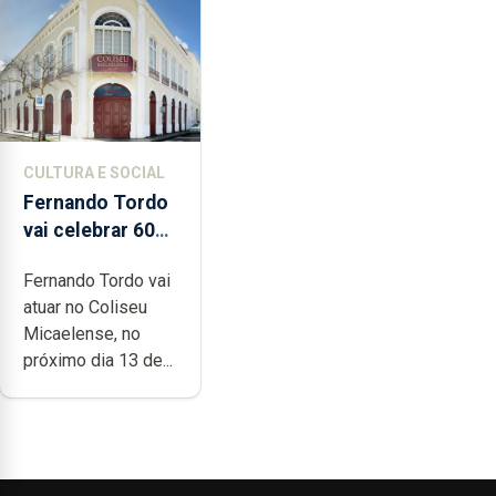
CULTURA E SOCIAL
Fernando Tordo
vai celebrar 60
anos de carreira
Fernando Tordo vai
no Coliseu
atuar no Coliseu
Micaelense
Micaelense, no
próximo dia 13 de...