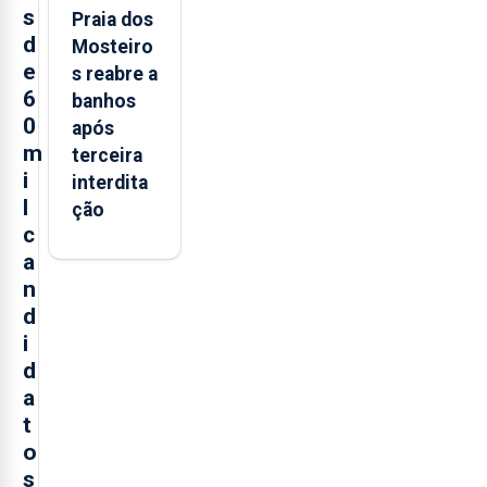
s
Praia dos
d
Mosteiro
e
s reabre a
6
banhos
0
após
m
terceira
i
interdita
l
ção
c
a
n
d
i
d
a
t
o
s