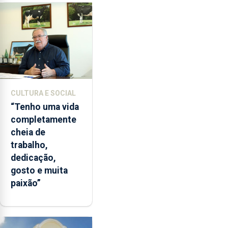
licenciatura
em
Biotecnologia
e
o
mestrado
em
CULTURA E SOCIAL
Comunicação
“Tenho uma vida
de
completamente
Ciência.
cheia de
trabalho,
dedicação,
gosto e muita
paixão”