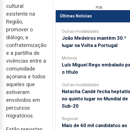
cultural
PUB
existente na
Últimas Notícias
Região,
promover o
Outras modalidades
diálogo, a
João Medeiros mantém 30.º
confraternização
lugar na Volta a Portugal
e a partilha de
Motores
vivências entre a
Luís Miguel Rego embalado p
comunidade
o título
açoriana e todos
aqueles que
Outras modalidades
Natacha Candé fecha heptatl
estiveram
no quinto lugar no Mundial de
envolvidos em
Sub-20
percursos
migratórios.
Regional
Mais de 60 mil candidatos ao
Estão previstas