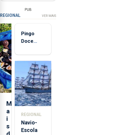
PUB
REGIONAL
VER MAIS
Pingo
Doce
abre esta
quinta-
feira nova
loja em
São
Sebastião
e cria 30
postos de
M
trabalho
a
REGIONAL
i
Navio-
s
Escola
d