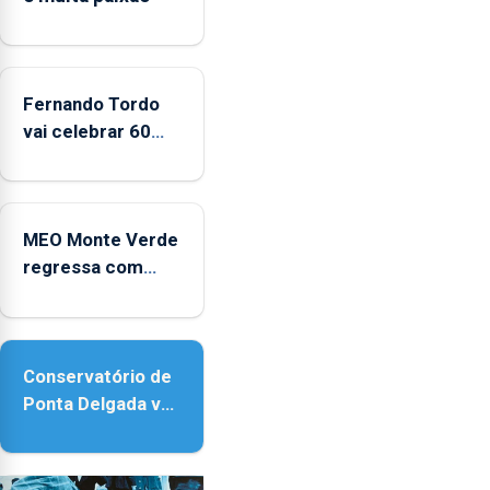
da
CPUE
entre
2022
Fernando Tordo
e
vai celebrar 60
2025
anos de carreira
no Coliseu
Micaelense
MEO Monte Verde
regressa com
reforço da
acessibilidade
Conservatório de
Ponta Delgada vai
contar com novos
instrumentos