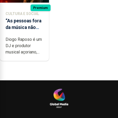
Premium
CULTURA E SOCIAL
“As pessoas fora
da música não
têm a noção do
Diogo Raposo é um
quão difícil é
DJ e produtor
produzir uma
musical açoriano,...
música”