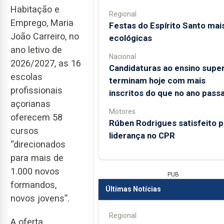
Habitação e
Regional
Emprego, Maria
Festas do Espírito Santo mai
João Carreiro, no
ecológicas
ano letivo de
Nacional
2026/2027, as 16
Candidaturas ao ensino super
escolas
terminam hoje com mais
profissionais
inscritos do que no ano pass
açorianas
Motores
oferecem 58
Rúben Rodrigues satisfeito p
cursos
liderança no CPR
“direcionados
para mais de
1.000 novos
PUB
formandos,
Últimas Notícias
novos jovens”.
Regional
A oferta