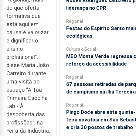
Rúben Rodrigues satisfeito p
do que oferta
liderança no CPR
formativa que
Regional
está aqui em
Festas do Espírito Santo mai
causa é valorizar
ecológicas
e dignificar o
ensino
Cultura e Social
MEO Monte Verde regressa 
profissional”,
reforço da acessibilidade
disse Maria João
Carreiro durante
Regional
uma visita ao
67 pessoas retiradas de par
espaço “A Tua
de campismo na ilha Terceira
Primeira Escolha
Regional
Lab - À
Pingo Doce abre esta quinta-
descoberta das
feira nova loja em São Sebas
profissões”, na
e cria 30 postos de trabalho
Feira da Indústria,