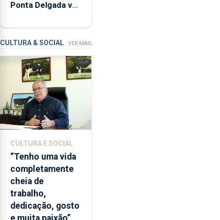
Ponta Delgada vai
relacionadas
contar com novos
com
instrumentos
a
apanha
CULTURA & SOCIAL
VER MAIS
ilegal
de
lapas
entre
2022
e
2026.
A
CULTURA E SOCIAL
ilha
“Tenho uma vida
das
completamente
Flores
cheia de
apresenta
trabalho,
um
dedicação, gosto
“decréscimo
e muita paixão”
significativo”