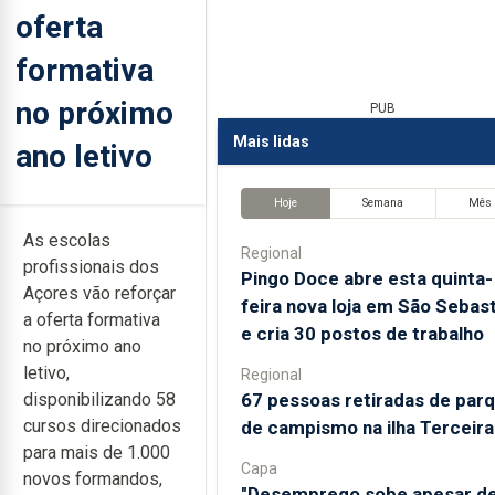
oferta
formativa
no próximo
PUB
Mais lidas
ano letivo
Hoje
Semana
Mês
As escolas
Regional
profissionais dos
Pingo Doce abre esta quinta-
Açores vão reforçar
feira nova loja em São Sebas
a oferta formativa
e cria 30 postos de trabalho
no próximo ano
letivo,
Regional
67 pessoas retiradas de par
disponibilizando 58
cursos direcionados
de campismo na ilha Terceira
para mais de 1.000
Capa
novos formandos,
"Desemprego sobe apesar d