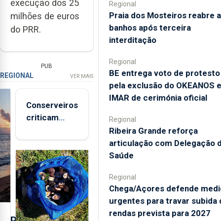
execução dos 25
Regional
Praia dos Mosteiros reabre a
milhões de euros
banhos após terceira
do PRR.
interditação
Regional
PUB
BE entrega voto de protesto
REGIONAL
VER MAIS
pela exclusão do OKEANOS 
IMAR de cerimónia oficial
Conserveiros
criticam
Regional
marcas
Ribeira Grande reforça
brancas com
articulação com Delegação 
selo Marca
Saúde
Açores
Regional
Chega/Açores defende medi
urgentes para travar subida 
rendas prevista para 2027
P