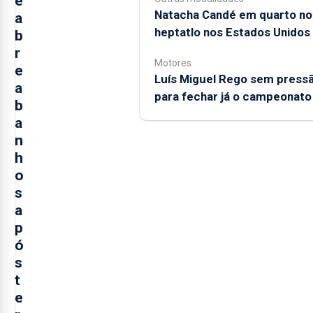
e
Natacha Candé em quarto no
a
heptatlo nos Estados Unidos
b
r
Motores
e
Luís Miguel Rego sem press
a
para fechar já o campeonato
b
a
n
h
o
s
a
p
ó
s
t
e