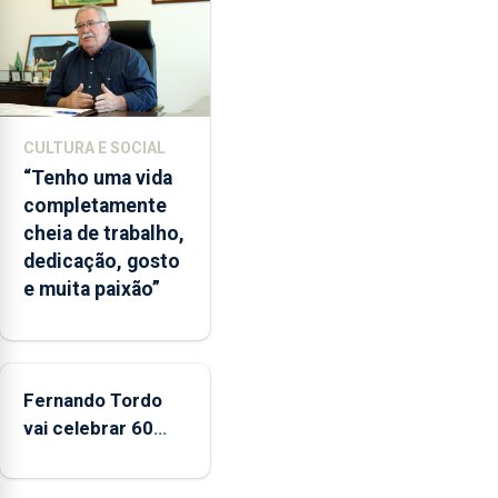
vez
desde
o
início
da
época
CULTURA E SOCIAL
balnear
“Tenho uma vida
completamente
cheia de trabalho,
dedicação, gosto
e muita paixão”
Fernando Tordo
vai celebrar 60
anos de carreira
no Coliseu