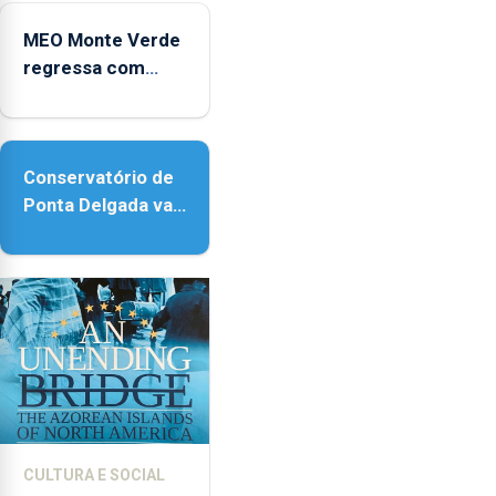
Micaelense
MEO Monte Verde
regressa com
reforço da
acessibilidade
Conservatório de
Ponta Delgada vai
contar com novos
instrumentos
CULTURA E SOCIAL