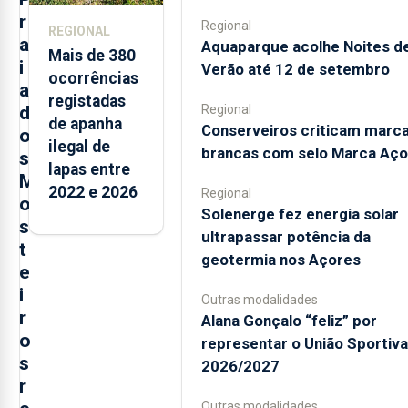
r
Regional
REGIONAL
a
Aquaparque acolhe Noites d
Mais de 380
i
Verão até 12 de setembro
ocorrências
a
registadas
Regional
d
de apanha
Conserveiros criticam marc
o
ilegal de
brancas com selo Marca Aço
s
lapas entre
M
2022 e 2026
Regional
o
Solenerge fez energia solar
s
ultrapassar potência da
t
geotermia nos Açores
e
i
Outras modalidades
r
Alana Gonçalo “feliz” por
o
representar o União Sportiv
s
2026/2027
r
Outras modalidades