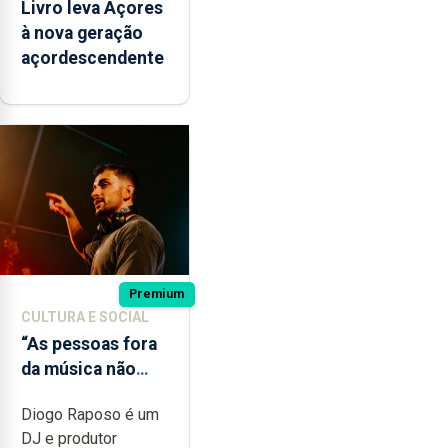
Livro leva Açores
à nova geração
açordescendente
Premium
CULTURA E SOCIAL
“As pessoas fora
da música não
têm a noção do
Diogo Raposo é um
quão difícil é
DJ e produtor
produzir uma