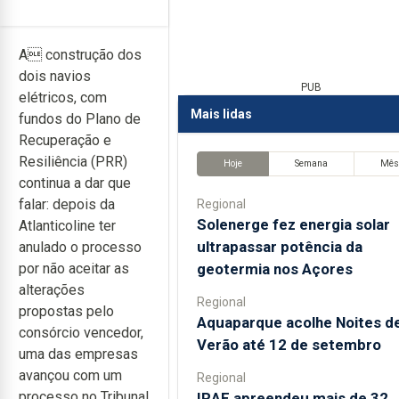
A construção dos
dois navios
PUB
elétricos, com
Mais lidas
fundos do Plano de
Recuperação e
Resiliência (PRR)
Hoje
Semana
Mê
continua a dar que
falar: depois da
Regional
Solenerge fez energia solar
Atlanticoline ter
ultrapassar potência da
anulado o processo
geotermia nos Açores
por não aceitar as
alterações
Regional
propostas pelo
Aquaparque acolhe Noites d
consórcio vencedor,
Verão até 12 de setembro
uma das empresas
avançou com um
Regional
processo no Tribunal
IRAE apreendeu mais de 32