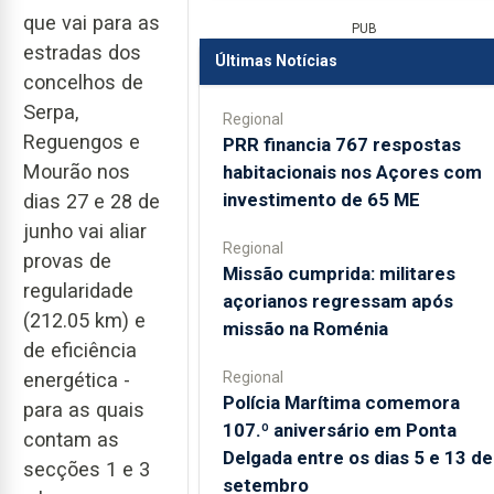
que vai para as
PUB
estradas dos
Últimas Notícias
concelhos de
Serpa,
Regional
Reguengos e
PRR financia 767 respostas
Mourão nos
habitacionais nos Açores com
investimento de 65 ME
dias 27 e 28 de
junho vai aliar
Regional
provas de
Missão cumprida: militares
regularidade
açorianos regressam após
(212.05 km) e
missão na Roménia
de eficiência
Regional
energética -
Polícia Marítima comemora
para as quais
107.º aniversário em Ponta
contam as
Delgada entre os dias 5 e 13 de
secções 1 e 3
setembro