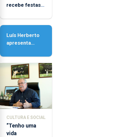
recebe festas
em honra de
Nossa Senhora
da Assunção
Luís Herberto
apresenta
‘Lugares da
Paisagem’
CULTURA E SOCIAL
“Tenho uma
vida