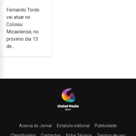
celebrar 60
Fernando Tordo
anos de
vai atuar no
carreira no
Coliseu
Coliseu
Micaelense, no
Micaelense
próximo dia 13
de...
Acerca do Jornal
Estatuto editorial
Publicidade
Classificados
Contactos
Ficha Técnica
Termos de uso