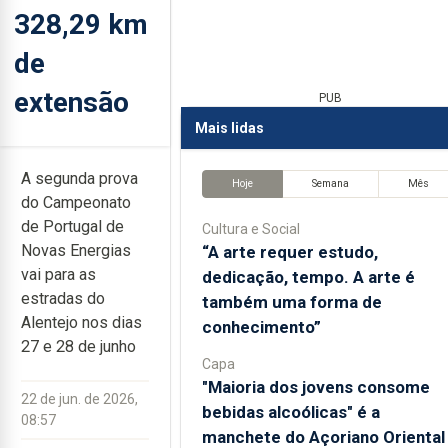
328,29 km
de
extensão
PUB
Mais lidas
A segunda prova
Hoje
Semana
Mês
do Campeonato
de Portugal de
Cultura e Social
Novas Energias
“A arte requer estudo,
vai para as
dedicação, tempo. A arte é
estradas do
também uma forma de
Alentejo nos dias
conhecimento”
27 e 28 de junho
Capa
"Maioria dos jovens consome
22 de jun. de 2026,
bebidas alcoólicas" é a
08:57
manchete do Açoriano Oriental