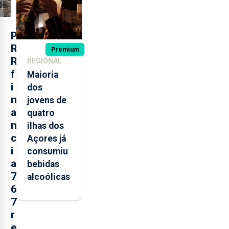
Roménia
P
R
Premium
R
REGIONAL
f
Maioria
i
dos
n
jovens de
a
quatro
n
ilhas dos
c
Açores já
i
consumiu
a
bebidas
7
alcoólicas
6
7
r
e