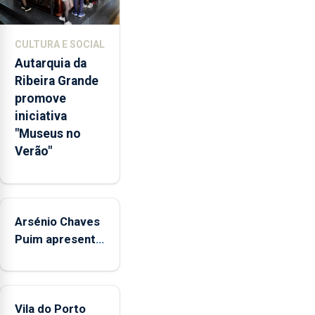
abrange
767
respostas
CULTURA E SOCIAL
habitacionais,
Autarquia da
anunciou
Ribeira Grande
o
promove
Governo
iniciativa
Regional.
"Museus no
Verão"
Arsénio Chaves
Puim apresenta
obras na
Biblioteca de
Vila do Porto
Vila do Porto