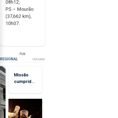
08h12;
PS – Mourão
(37,662 km),
10h07.
PUB
REGIONAL
VER MAIS
Missão
cumprida:
militares
açorianos
regressam
após
missão na