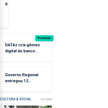
s
O
presidente
da
Câmara
Municipal
Premium
de
DATAz cria gémeo
Ponta
digital do banco
Delgada
Condor para prever
defendeu
impactos no
a
ecossistema
criação
Governo Regional
de
entregou 12
um
apartamentos na
modelo
freguesia da Maia
de
CULTURA & SOCIAL
VER MAIS
financiamento
para