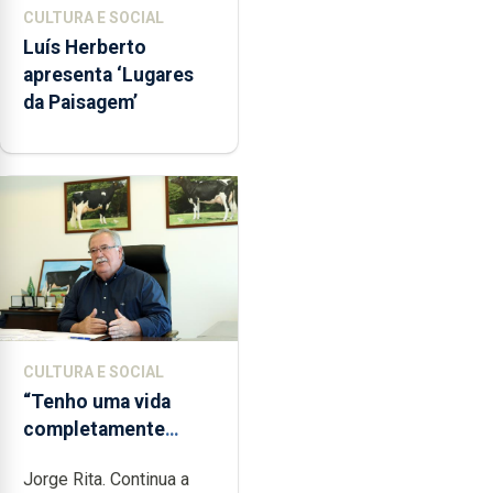
CULTURA E SOCIAL
Luís Herberto
apresenta ‘Lugares
da Paisagem’
CULTURA E SOCIAL
“Tenho uma vida
completamente
cheia de trabalho,
Jorge Rita. Continua a
dedicação, gosto e