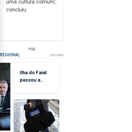
uma cultura comum,"
concluiu.
PUB
REGIONAL
VER MAIS
Ilha do Faial
passou a
integrar rede
de
monitorização
de infrassons
dos Açores