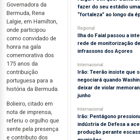
Governadora da
fazer do seu estádio uma
Bermuda, Rena
“fortaleza” ao longo da é
Lalgie, em Hamilton,
Regional
onde participou
Ilha do Faial passou a int
como convidado de
rede de monitorização d
honra na gala
infrassons dos Açores
comemorativa dos
175 anos da
Internacional
Irão: Teerão insiste que s
contribuição
negociará quando Washin
portuguesa para a
deixar de violar memora
história da Bermuda.
junho
Bolieiro, citado em
Internacional
nota de imprensa,
Irão: Pentágono pression
referiu o orgulho que
indústria de Defesa a ace
sente pela presença
produção perante escas
e contributo dos
munições