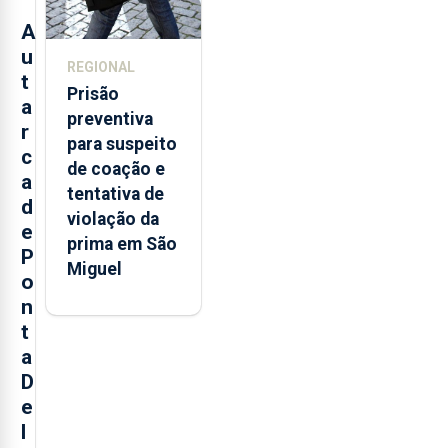
A
u
REGIONAL
t
Prisão
a
preventiva
r
para suspeito
c
de coação e
a
tentativa de
d
violação da
e
prima em São
P
Miguel
o
n
t
a
D
e
l