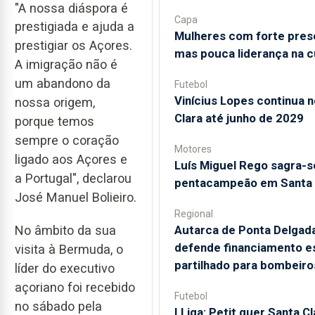
"A nossa diáspora é
Capa
prestigiada e ajuda a
Mulheres com forte pres
prestigiar os Açores.
mas pouca liderança na c
A imigração não é
um abandono da
Futebol
Vinícius Lopes continua 
nossa origem,
Clara até junho de 2029
porque temos
sempre o coração
Motores
ligado aos Açores e
Luís Miguel Rego sagra-s
a Portugal", declarou
pentacampeão em Santa 
José Manuel Bolieiro.
Regional
Autarca de Ponta Delgad
No âmbito da sua
defende financiamento es
visita à Bermuda, o
partilhado para bombeiro
líder do executivo
açoriano foi recebido
Futebol
no sábado pela
I Liga: Petit quer Santa Cl