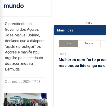
mundo
O presidente do
PUB
Governo dos Açores,
Mais lidas
José Manuel Boleiro,
declarou que a diáspora
Hoje
Semana
“ajuda a prestigiar” os
Açores e manifestou
Capa
orgulho pelo contributo
Mulheres com forte pres
dos açorianos na
mas pouca liderança na c
Bermuda.
3 de nov. de 2024, 17:08