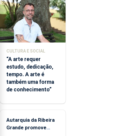
os
bombeiros
dos
Açores
com
responsabilidades
partilhadas
CULTURA E SOCIAL
entre
“A arte requer
o
estudo, dedicação,
Governo
tempo. A arte é
Regional
também uma forma
e
de conhecimento”
os
municípios.
Autarquia da Ribeira
Grande promove
iniciativa "Museus no